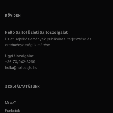
RÖVIDEN
Helló Sajtó! Üzleti Sajtószolgálat
Üzleti sajtóközlemények publikálása, terjesztése és
eredményességük mérése.
Ügyfélszolgálat
:
+36 70/942-8269
hello@hellosajto.hu
SZOLGÁLTATÁSUNK
Mi ez?
Funkciók