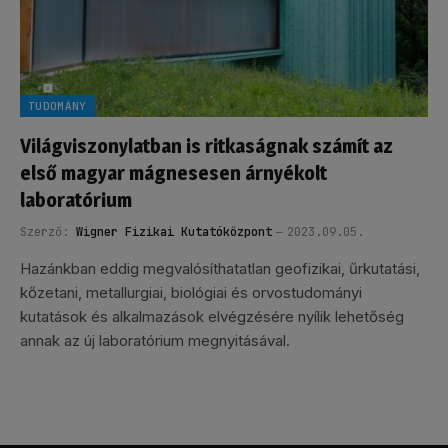
TUDOMÁNY
Világviszonylatban is ritkaságnak számít az
első magyar mágnesesen árnyékolt
laboratórium
Szerző:
Wigner Fizikai Kutatóközpont
2023.09.05.
Hazánkban eddig megvalósíthatatlan geofizikai, űrkutatási,
kőzetani, metallurgiai, biológiai és orvostudományi
kutatások és alkalmazások elvégzésére nyílik lehetőség
annak az új laboratórium megnyitásával.