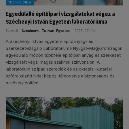
TECHNOLÓGIA
Egyedülálló építőipari vizsgálatokat végez a
Széchenyi István Egyetem laboratóriuma
Szerző:
Széchenyi István Egyetem
2025.07.14.
A Széchenyi István Egyetem Építőanyag- és
Szerkezetvizsgáló Laboratóriuma Nyugat-Magyarországon
egyedülálló módon többféle építőipari anyag és szerkezet
vizsgálatát végzi magas szakmai színvonalon. A
laboratórium az ipari szereplők és az oktatási-kutatási
szféra között hidat képez, támogatva a biztonságos és
minőségi építést.