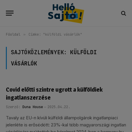
Főoldal
»
Címke: "külföldi vásárlók"
SAJTÓKÖZLEMÉNYEK:
KÜLFÖLDI
VÁSÁRLÓK
Covid előtti szintre ugrott a külföldiek
ingatlanszerzése
Szerző:
Duna House
2025.04.22.
Tavaly az EU-n kívüli külföldi állampolgárok ingatlanpiaci
jelenléte is erősödött: 23%-kal több magyarországi ingatlan
vásárlására nyújtottak be kérelmet 2024-ben a kormany.hu-