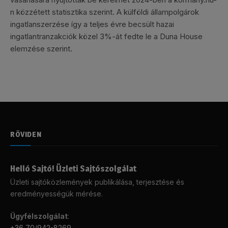
n közzétett statisztika szerint. A külföldi állampolgárok
ingatlanszerzése így a teljes évre becsült hazai
ingatlantranzakciók közel 3%-át fedte le a Duna House
elemzése szerint.
RÖVIDEN
Helló Sajtó! Üzleti Sajtószolgálat
Üzleti sajtóközlemények publikálása, terjesztése és
eredményességük mérése.
Ügyfélszolgálat
:
+36 70/942-8269