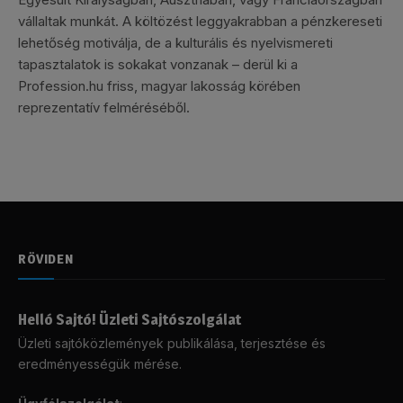
vállaltak munkát. A költözést leggyakrabban a pénzkereseti
lehetőség motiválja, de a kulturális és nyelvismereti
tapasztalatok is sokakat vonzanak – derül ki a
Profession.hu friss, magyar lakosság körében
reprezentatív felméréséből.
RÖVIDEN
Helló Sajtó! Üzleti Sajtószolgálat
Üzleti sajtóközlemények publikálása, terjesztése és
eredményességük mérése.