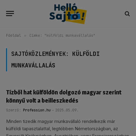
Főoldal
»
Címke: "külföldi munkavállalás"
SAJTÓKÖZLEMÉNYEK:
KÜLFÖLDI
MUNKAVÁLLALÁS
Tízből hat külföldön dolgozó magyar szerint
könnyű volt a beilleszkedés
Szerző:
Profession.hu
2025.05.09.
Minden tizedik magyar munkavállaló rendelkezik már
külföldi tapasztalattal, legtöbben Németországban, az
Egyesült Királyságban, Ausztriában, vagy Franciaországban