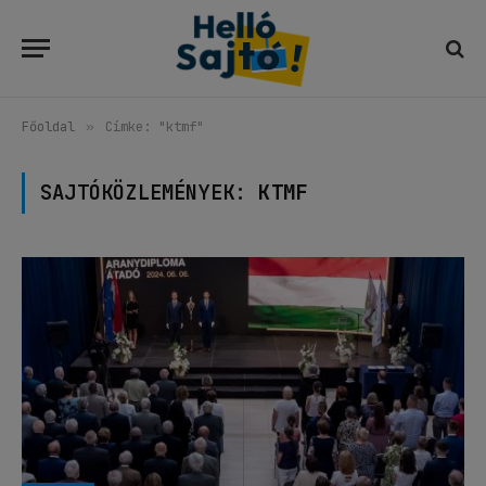
Főoldal
»
Címke: "ktmf"
SAJTÓKÖZLEMÉNYEK:
KTMF