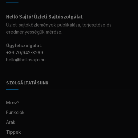
Helló Sajtó! Üzleti Sajtószolgálat
Üzleti sajtóközlemények publikálása, terjesztése és
eredményességük mérése.
Ügyfélszolgálat
:
+36 70/942-8269
hello@hellosajto.hu
SZOLGÁLTATÁSUNK
Mi ez?
Funkciók
Árak
Tippek