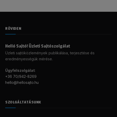
RÖVIDEN
Helló Sajtó! Üzleti Sajtószolgálat
Üzleti sajtóközlemények publikálása, terjesztése és
eredményességük mérése.
Ügyfélszolgálat
:
+36 70/942-8269
hello@hellosajto.hu
SZOLGÁLTATÁSUNK