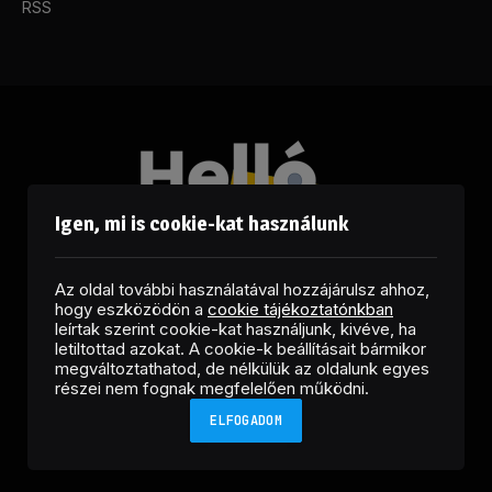
RSS
Igen, mi is cookie-kat használunk
Az oldal további használatával hozzájárulsz ahhoz,
hogy eszközödön a
cookie tájékoztatónkban
leírtak szerint cookie-kat használjunk, kivéve, ha
letiltottad azokat. A cookie-k beállításait bármikor
megváltoztathatod, de nélkülük az oldalunk egyes
Facebook
LinkedIn
X
RSS
részei nem fognak megfelelően működni.
(Twitter)
ELFOGADOM
Copyright © 2026 Helló Sajtó! Üzleti Sajtószolgálat