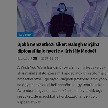
KULTÚRA
Újabb nemzetközi siker: Balogh Mirjána
diplomafilmje nyerte a Kristály Medvét
Szerző:
MOME
2025.02.25.
A Wish You Were Ear című rövidfilm a minket akarva-
akaratlanul alakító szerelmi kapcsolatok önképformáló
hatásairól szól. Egy olyan világban játszódik, amelyben
ha egy pár szakít, el kell cserélniük egy testrészüket.
Az emberek így nemcsak szó szerint elveszítik egy
részüket, de magukkal is hordozzák minden volt
kapcsolatukat.