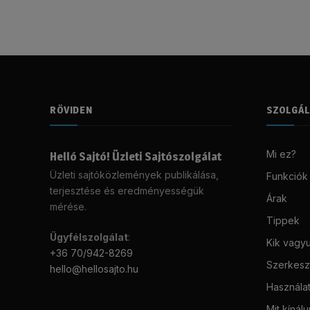
RÖVIDEN
SZOLGÁ
Mi ez?
Helló Sajtó! Üzleti Sajtószolgálat
Üzleti sajtóközlemények publikálása,
Funkciók
terjesztése és eredményességük
Árak
mérése.
Tippek
Ügyfélszolgálat
:
Kik vagy
+36 70/942-8269
Szerkeszt
hello@hellosajto.hu
Használat
Mit kínál