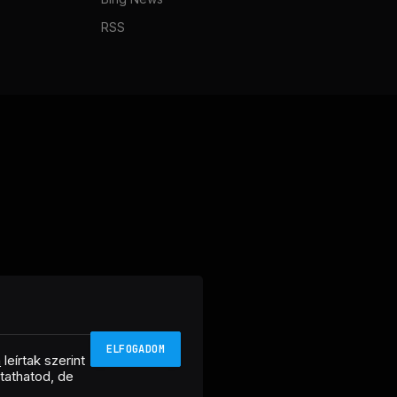
RSS
ELFOGADOM
n
leírtak szerint
ztathatod, de