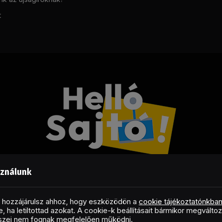
t
sználunk
Facebook
LinkedIn
X
RSS
(Twitter)
al hozzájárulsz ahhoz, hogy eszközödön a
cookie tájékoztatónkba
, ha letiltottad azokat. A cookie-k beállításait bármikor megválto
Copyright © 2026 Helló Sajtó! Üzleti Sajtószolgálat
észei nem fognak megfelelően működni.