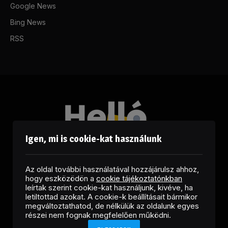
Google News
Bing News
RSS
Igen, mi is cookie-kat használunk
Az oldal további használatával hozzájárulsz ahhoz,
hogy eszközödön a
cookie tájékoztatónkban
leírtak szerint cookie-kat használjunk, kivéve, ha
letiltottad azokat. A cookie-k beállításait bármikor
megváltoztathatod, de nélkülük az oldalunk egyes
Facebook
LinkedIn
X
RSS
részei nem fognak megfelelően működni.
(Twitter)