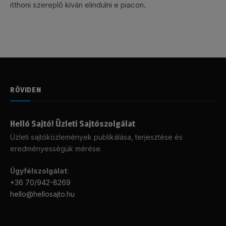
itthoni szereplő kíván elindulni e piacon.
RÖVIDEN
Helló Sajtó! Üzleti Sajtószolgálat
Üzleti sajtóközlemények publikálása, terjesztése és
eredményességük mérése.
Ügyfélszolgálat
:
+36 70/942-8269
hello@hellosajto.hu