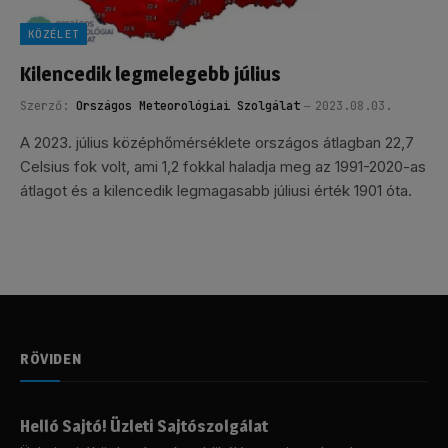
KÖZÉLET
Kilencedik legmelegebb július
Szerző:
Országos Meteorológiai Szolgálat
2023.08.03.
A 2023. július középhőmérséklete országos átlagban 22,7
Celsius fok volt, ami 1,2 fokkal haladja meg az 1991-2020-as
átlagot és a kilencedik legmagasabb júliusi érték 1901 óta.
RÖVIDEN
Helló Sajtó! Üzleti Sajtószolgálat