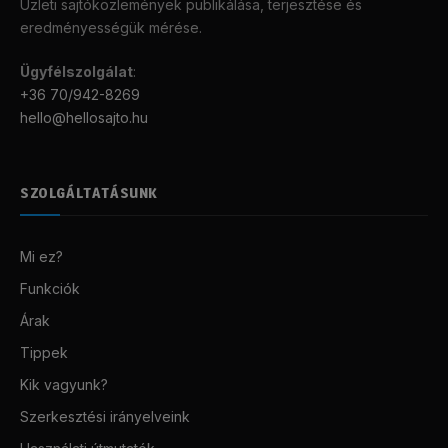
Üzleti sajtóközlemények publikálása, terjesztése és
eredményességük mérése.
Ügyfélszolgálat
:
+36 70/942-8269
hello@hellosajto.hu
SZOLGÁLTATÁSUNK
Mi ez?
Funkciók
Árak
Tippek
Kik vagyunk?
Szerkesztési irányelveink