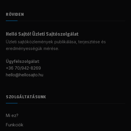
RÖVIDEN
Helló Sajtó! Üzleti Sajtószolgálat
Üzleti sajtóközlemények publikálása, terjesztése és
eredményességük mérése.
Ügyfélszolgálat
:
+36 70/942-8269
hello@hellosajto.hu
SZOLGÁLTATÁSUNK
Mi ez?
Funkciók