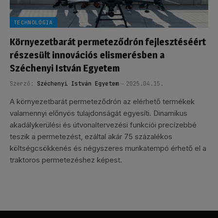
TECHNOLÓGIA
Környezetbarát permeteződrón fejlesztéséért
részesült innovációs elismerésben a
Széchenyi István Egyetem
Szerző:
Széchenyi István Egyetem
2025.04.15.
A környezetbarát permeteződrón az elérhető termékek
valamennyi előnyös tulajdonságát egyesíti. Dinamikus
akadálykerülési és útvonaltervezési funkciói precízebbé
teszik a permetezést, ezáltal akár 75 százalékos
költségcsökkenés és négyszeres munkatempó érhető el a
traktoros permetezéshez képest.