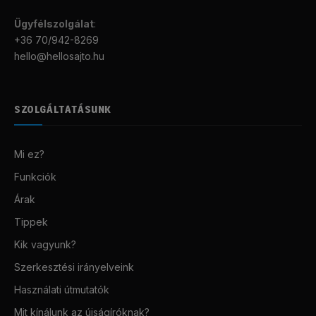
Ügyfélszolgálat
:
+36 70/942-8269
hello@hellosajto.hu
SZOLGÁLTATÁSUNK
Mi ez?
Funkciók
Árak
Tippek
Kik vagyunk?
Szerkesztési irányelveink
Használati útmutatók
Mit kínálunk az újságíróknak?