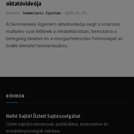
oktatóvideója
Szerző:
Semmelweis Egyetem
2025.01.07.
A Semmelweis Egyetem oktatóvideója segít a sclerosis
multiplex-szel élőknek a rehabilitációban, bemutatva a
betegség tüneteit és a mozgásfejlesztés fontosságát az
önálló életvitel fenntartásához.
RÖVIDEN
Helló Sajtó! Üzleti Sajtószolgálat
Üzleti sajtóközlemények publikálása, terjesztése és
eredményességük mérése.