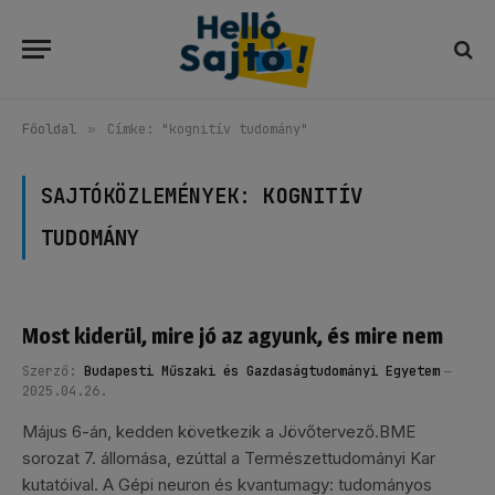
Főoldal
»
Címke: "kognitív tudomány"
SAJTÓKÖZLEMÉNYEK:
KOGNITÍV
TUDOMÁNY
Most kiderül, mire jó az agyunk, és mire nem
Szerző:
Budapesti Műszaki és Gazdaságtudományi Egyetem
2025.04.26.
Május 6-án, kedden következik a Jövőtervező.BME
sorozat 7. állomása, ezúttal a Természettudományi Kar
kutatóival. A Gépi neuron és kvantumagy: tudományos