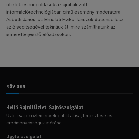
ötletek és megoldások az újrahálózott
információtechnológiában című esemény moderátora
Asbóth János, az Elméleti Fizika Tanszék docense lesz –
az ő segítségével tekintjük át, mire számíthatunk az
ismeretterjesztő előadásokon.
RÖVIDEN
Helló Sajtó! Üzleti Sajtószolgálat
Üzleti sajtóközlemények publikálása, terjesztése és
eredményességük mérése.
Ügyfélszolgálat
: