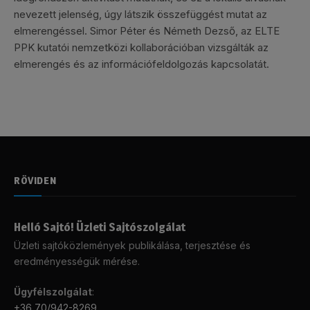
nevezett jelenség, úgy látszik összefüggést mutat az
elmerengéssel. Simor Péter és Németh Dezső, az ELTE
PPK kutatói nemzetközi kollaborációban vizsgálták az
elmerengés és az információfeldolgozás kapcsolatát.
RÖVIDEN
Helló Sajtó! Üzleti Sajtószolgálat
Üzleti sajtóközlemények publikálása, terjesztése és
eredményességük mérése.
Ügyfélszolgálat
:
+36 70/942-8269