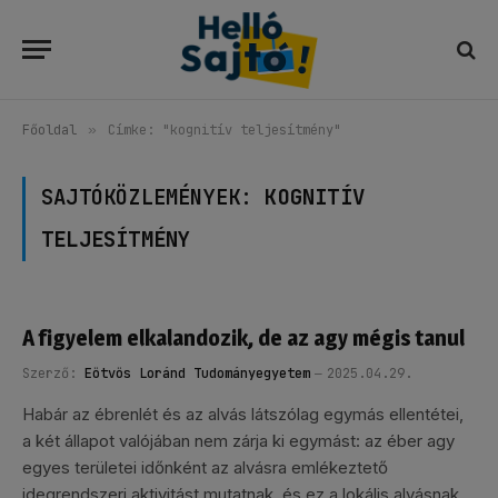
Főoldal
»
Címke: "kognitív teljesítmény"
SAJTÓKÖZLEMÉNYEK:
KOGNITÍV
TELJESÍTMÉNY
A figyelem elkalandozik, de az agy mégis tanul
Szerző:
Eötvös Loránd Tudományegyetem
2025.04.29.
Habár az ébrenlét és az alvás látszólag egymás ellentétei,
a két állapot valójában nem zárja ki egymást: az éber agy
egyes területei időnként az alvásra emlékeztető
idegrendszeri aktivitást mutatnak, és ez a lokális alvásnak