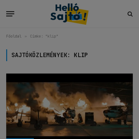
Főoldal
»
Címke: "klip"
SAJTÓKÖZLEMÉNYEK:
KLIP