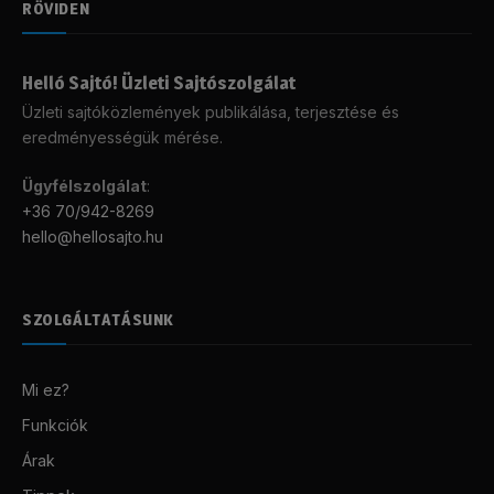
RÖVIDEN
Helló Sajtó! Üzleti Sajtószolgálat
Üzleti sajtóközlemények publikálása, terjesztése és
eredményességük mérése.
Ügyfélszolgálat
:
+36 70/942-8269
hello@hellosajto.hu
SZOLGÁLTATÁSUNK
Mi ez?
Funkciók
Árak