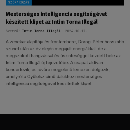
SZÓRAKOZÁS
Mesterséges intelligencia segítségévet
készített klipet az Intim Torna Illegál
Szerző:
Intim Torna Illegál
2024.10.17.
A zenekar alapítója és frontembere, Dorogi Péter hosszabb
szünet után az év elején megújult energiákkal, de a
megszokott hangzással és őszinteséggel kezdett bele az
Intim Torna Illegál új fejezetébe. A csapat aktívan
koncertezik, és jövőre megjelenő lemezén dolgozik,
amelyről a Gyűlölsz című dalukhoz mesterséges
intelligencia segítségével készítettek klipet.