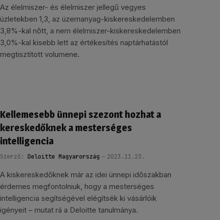
Az élelmiszer- és élelmiszer jellegű vegyes
üzletekben 1,3, az üzemanyag-kiskereskedelemben
3,8%-kal nőtt, a nem élelmiszer-kiskereskedelemben
3,0%-kal kisebb lett az értékesítés naptárhatástól
megtisztított volumene.
Kellemesebb ünnepi szezont hozhat a
kereskedőknek a mesterséges
intelligencia
Szerző:
Deloitte Magyarország
2023.11.23.
A kiskereskedőknek már az idei ünnepi időszakban
érdemes megfontolniuk, hogy a mesterséges
intelligencia segítségével elégítsék ki vásárlóik
igényeit – mutat rá a Deloitte tanulmánya.