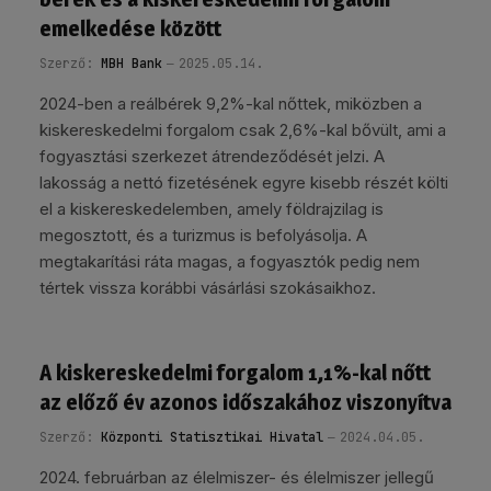
emelkedése között
Szerző:
MBH Bank
2025.05.14.
2024-ben a reálbérek 9,2%-kal nőttek, miközben a
kiskereskedelmi forgalom csak 2,6%-kal bővült, ami a
fogyasztási szerkezet átrendeződését jelzi. A
lakosság a nettó fizetésének egyre kisebb részét költi
el a kiskereskedelemben, amely földrajzilag is
megosztott, és a turizmus is befolyásolja. A
megtakarítási ráta magas, a fogyasztók pedig nem
tértek vissza korábbi vásárlási szokásaikhoz.
A kiskereskedelmi forgalom 1,1%-kal nőtt
az előző év azonos időszakához viszonyítva
Szerző:
Központi Statisztikai Hivatal
2024.04.05.
2024. februárban az élelmiszer- és élelmiszer jellegű