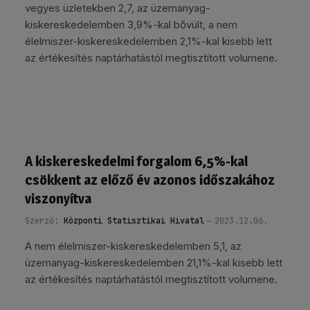
vegyes üzletekben 2,7, az üzemanyag-
kiskereskedelemben 3,9%-kal bővült, a nem
élelmiszer-kiskereskedelemben 2,1%-kal kisebb lett
az értékesítés naptárhatástól megtisztított volumene.
A kiskereskedelmi forgalom 6,5%-kal
csökkent az előző év azonos időszakához
viszonyítva
Szerző:
Központi Statisztikai Hivatal
2023.12.06.
A nem élelmiszer-kiskereskedelemben 5,1, az
üzemanyag-kiskereskedelemben 21,1%-kal kisebb lett
az értékesítés naptárhatástól megtisztított volumene.