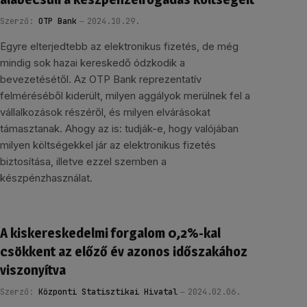
Szerző:
OTP Bank
2024.10.29.
Egyre elterjedtebb az elektronikus fizetés, de még
mindig sok hazai kereskedő ódzkodik a
bevezetésétől. Az OTP Bank reprezentatív
felméréséből kiderült, milyen aggályok merülnek fel a
vállalkozások részéről, és milyen elvárásokat
támasztanak. Ahogy az is: tudják-e, hogy valójában
milyen költségekkel jár az elektronikus fizetés
biztosítása, illetve ezzel szemben a
készpénzhasználat.
A kiskereskedelmi forgalom 0,2%-kal
csökkent az előző év azonos időszakához
viszonyítva
Szerző:
Központi Statisztikai Hivatal
2024.02.06.