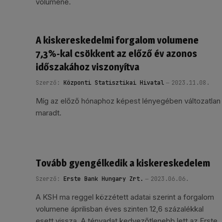
volumene.
A kiskereskedelmi forgalom volumene
7,3%-kal csökkent az előző év azonos
időszakához viszonyítva
Szerző:
Központi Statisztikai Hivatal
2023.11.08.
Míg az előző hónaphoz képest lényegében változatlan
maradt.
Tovább gyengélkedik a kiskereskedelem
Szerző:
Erste Bank Hungary Zrt.
2023.06.06.
A KSH ma reggel közzétett adatai szerint a forgalom
volumene áprilisban éves szinten 12,6 százalékkal
esett vissza. A tényadat kedvezőtlenebb lett az Erste