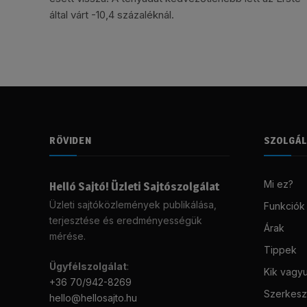
által várt -10,4 százaléknál.
RÖVIDEN
SZOLGÁ
Mi ez?
Helló Sajtó! Üzleti Sajtószolgálat
Üzleti sajtóközlemények publikálása,
Funkciók
terjesztése és eredményességük
Árak
mérése.
Tippek
Ügyfélszolgálat
:
Kik vagy
+36 70/942-8269
Szerkeszt
hello@hellosajto.hu