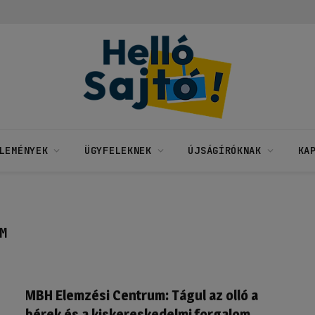
LEMÉNYEK
ÜGYFELEKNEK
ÚJSÁGÍRÓKNAK
KA
M
MBH Elemzési Centrum: Tágul az olló a
bérek és a kiskereskedelmi forgalom