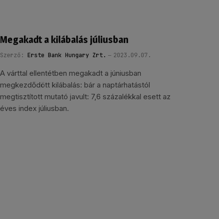
Megakadt a kilábalás júliusban
Szerző:
Erste Bank Hungary Zrt.
2023.09.07.
A várttal ellentétben megakadt a júniusban
megkezdődött kilábalás: bár a naptárhatástól
megtisztított mutató javult: 7,6 százalékkal esett az
éves index júliusban.