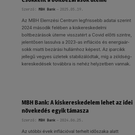
Szerző:
MBH Bank
2025.05.19.
Az MBH Elemzési Centrum legfrissebb adatai szerint
2024 második felében a kiskereskedelmi
boltbezárások üteme visszatért a Covid előtti szintre,
jelentősen lassulva a 2023-as inflációs és energiaár-
sokk miatti bezárási hullámhoz képest. Az iparcikk
jellegű vegyes üzletek stabilizálódtak, míg a zöldség-
kereskedések továbbra is nehéz helyzetben vannak.
MBH Bank: A kiskereskedelem lehet az idei
növekedés egyik támasza
Szerző:
MBH Bank
2024.06.25.
Az utóbbi évek inflációval terhelt időszaka alatt