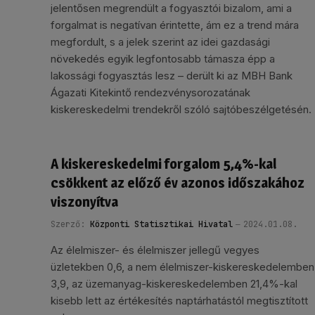
jelentősen megrendült a fogyasztói bizalom, ami a
forgalmat is negatívan érintette, ám ez a trend mára
megfordult, s a jelek szerint az idei gazdasági
növekedés egyik legfontosabb támasza épp a
lakossági fogyasztás lesz – derült ki az MBH Bank
Ágazati Kitekintő rendezvénysorozatának
kiskereskedelmi trendekről szóló sajtóbeszélgetésén.
A kiskereskedelmi forgalom 5,4%-kal
csökkent az előző év azonos időszakához
viszonyítva
Szerző:
Központi Statisztikai Hivatal
2024.01.08.
Az élelmiszer- és élelmiszer jellegű vegyes
üzletekben 0,6, a nem élelmiszer-kiskereskedelemben
3,9, az üzemanyag-kiskereskedelemben 21,4%-kal
kisebb lett az értékesítés naptárhatástól megtisztított