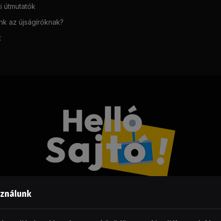
i útmutatók
unk az újságíróknak?
t
sználunk
Facebook
LinkedIn
X
RSS
(Twitter)