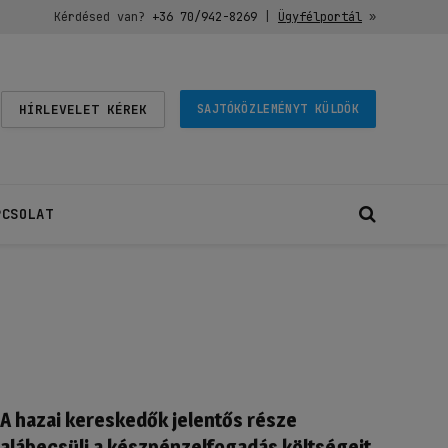
Kérdésed van?
+36 70/942-8269
|
Ügyfélportál
»
HÍRLEVELET KÉREK
SAJTÓKÖZLEMÉNYT KÜLDÖK
PCSOLAT
A hazai kereskedők jelentős része
alábecsüli a készpénzelfogadás költségeit