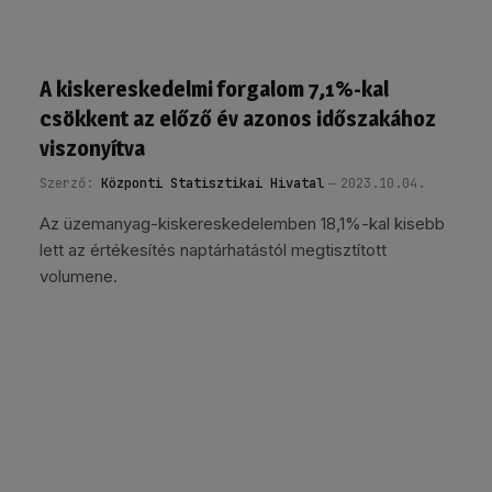
A kiskereskedelmi forgalom 7,1%-kal
csökkent az előző év azonos időszakához
viszonyítva
Szerző:
Központi Statisztikai Hivatal
2023.10.04.
Az üzemanyag-kiskereskedelemben 18,1%-kal kisebb
lett az értékesítés naptárhatástól megtisztított
volumene.