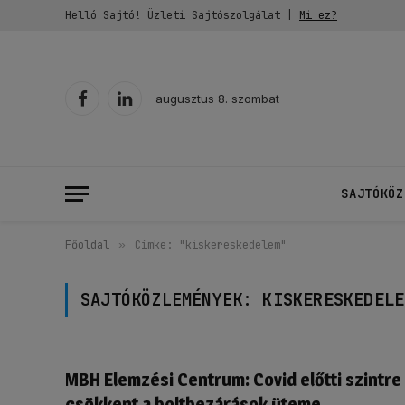
Helló Sajtó! Üzleti Sajtószolgálat |
Mi ez?
augusztus 8. szombat
Facebook
LinkedIn
SAJTÓKÖZ
Főoldal
»
Címke: "kiskereskedelem"
SAJTÓKÖZLEMÉNYEK:
KISKERESKEDELE
MBH Elemzési Centrum: Covid előtti szintre
csökkent a boltbezárások üteme