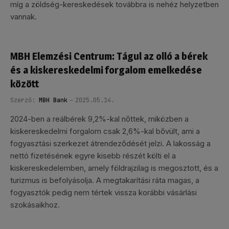
míg a zöldség-kereskedések továbbra is nehéz helyzetben
vannak.
MBH Elemzési Centrum: Tágul az olló a bérek
és a kiskereskedelmi forgalom emelkedése
között
Szerző:
MBH Bank
2025.05.14.
2024-ben a reálbérek 9,2%-kal nőttek, miközben a
kiskereskedelmi forgalom csak 2,6%-kal bővült, ami a
fogyasztási szerkezet átrendeződését jelzi. A lakosság a
nettó fizetésének egyre kisebb részét költi el a
kiskereskedelemben, amely földrajzilag is megosztott, és a
turizmus is befolyásolja. A megtakarítási ráta magas, a
fogyasztók pedig nem tértek vissza korábbi vásárlási
szokásaikhoz.