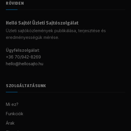
RÖVIDEN
Helló Sajtó! Üzleti Sajtószolgálat
Üzleti sajtóközlemények publikálása, terjesztése és
eredményességük mérése.
Ügyfélszolgálat
:
+36 70/942-8269
hello@hellosajto.hu
SZOLGÁLTATÁSUNK
Mi ez?
Funkciók
Árak