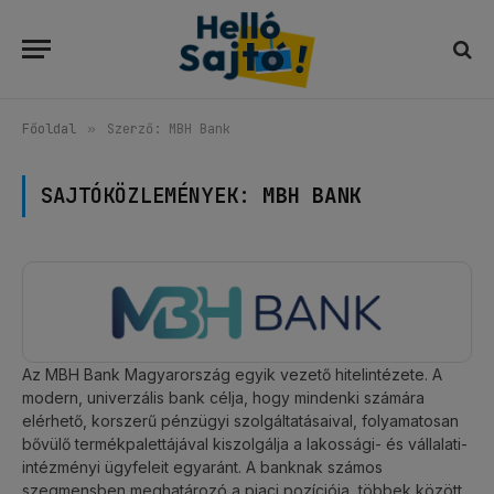
Főoldal
»
Szerző: MBH Bank
SAJTÓKÖZLEMÉNYEK:
MBH BANK
Az MBH Bank Magyarország egyik vezető hitelintézete. A
modern, univerzális bank célja, hogy mindenki számára
elérhető, korszerű pénzügyi szolgáltatásaival, folyamatosan
bővülő termékpalettájával kiszolgálja a lakossági- és vállalati-
intézményi ügyfeleit egyaránt. A banknak számos
szegmensben meghatározó a piaci pozíciója, többek között