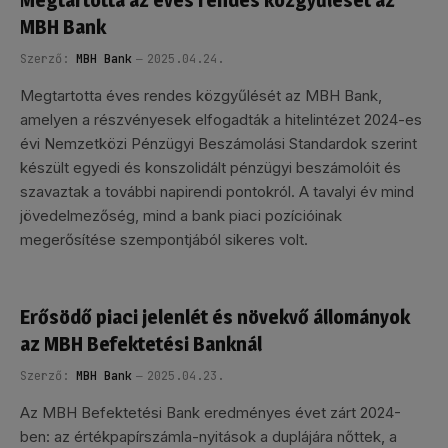
Megtartotta az éves rendes közgyűlését az
MBH Bank
Szerző:
MBH Bank
2025.04.24.
Megtartotta éves rendes közgyűlését az MBH Bank,
amelyen a részvényesek elfogadták a hitelintézet 2024-es
évi Nemzetközi Pénzügyi Beszámolási Standardok szerint
készült egyedi és konszolidált pénzügyi beszámolóit és
szavaztak a további napirendi pontokról. A tavalyi év mind
jövedelmezőség, mind a bank piaci pozícióinak
megerősítése szempontjából sikeres volt.
Erősödő piaci jelenlét és növekvő állományok
az MBH Befektetési Banknál
Szerző:
MBH Bank
2025.04.23.
Az MBH Befektetési Bank eredményes évet zárt 2024-
ben: az értékpapírszámla-nyitások a duplájára nőttek, a