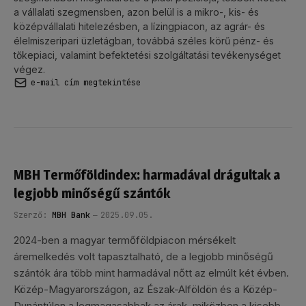
a vállalati szegmensben, azon belül is a mikro-, kis- és
középvállalati hitelezésben, a lízingpiacon, az agrár- és
élelmiszeripari üzletágban, továbbá széles körű pénz- és
tőkepiaci, valamint befektetési szolgáltatási tevékenységet
végez.
e-mail cím megtekintése
MBH Termőföldindex: harmadával drágultak a
legjobb minőségű szántók
Szerző:
MBH Bank
2025.09.05.
2024-ben a magyar termőföldpiacon mérsékelt
áremelkedés volt tapasztalható, de a legjobb minőségű
szántók ára több mint harmadával nőtt az elmúlt két évben.
Közép-Magyarországon, az Észak-Alföldön és a Közép-
Dunántúlon a legmagasabbak az árak, miközben a kisebb