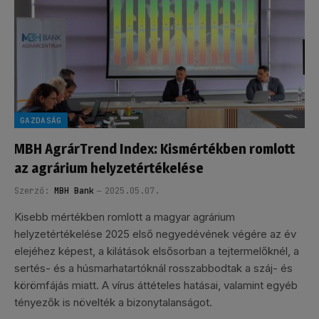
GAZDASÁG
MBH AgrárTrend Index: Kismértékben romlott
az agrárium helyzetértékelése
Szerző:
MBH Bank
2025.05.07.
Kisebb mértékben romlott a magyar agrárium
helyzetértékelése 2025 első negyedévének végére az év
elejéhez képest, a kilátások elsősorban a tejtermelőknél, a
sertés- és a húsmarhatartóknál rosszabbodtak a száj- és
körömfájás miatt. A vírus áttételes hatásai, valamint egyéb
tényezők is növelték a bizonytalanságot.