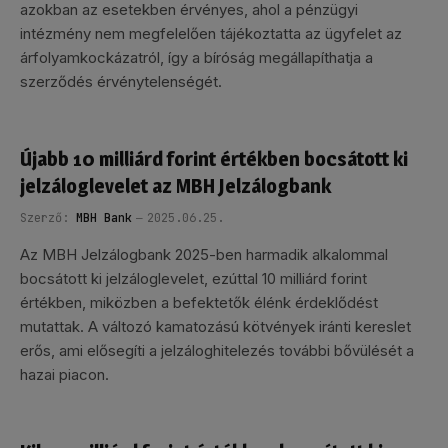
azokban az esetekben érvényes, ahol a pénzügyi
intézmény nem megfelelően tájékoztatta az ügyfelet az
árfolyamkockázatról, így a bíróság megállapíthatja a
szerződés érvénytelenségét.
Újabb 10 milliárd forint értékben bocsátott ki
jelzáloglevelet az MBH Jelzálogbank
Szerző:
MBH Bank
2025.06.25.
Az MBH Jelzálogbank 2025-ben harmadik alkalommal
bocsátott ki jelzáloglevelet, ezúttal 10 milliárd forint
értékben, miközben a befektetők élénk érdeklődést
mutattak. A változó kamatozású kötvények iránti kereslet
erős, ami elősegíti a jelzáloghitelezés további bővülését a
hazai piacon.