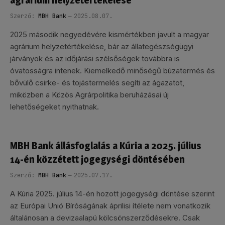
agrárium helyzetértékelése
Szerző:
MBH Bank
2025.08.07.
2025 második negyedévére kismértékben javult a magyar
agrárium helyzetértékelése, bár az állategészségügyi
járványok és az időjárási szélsőségek továbbra is
óvatosságra intenek. Kiemelkedő minőségű búzatermés és
bővülő csirke- és tojástermelés segíti az ágazatot,
miközben a Közös Agrárpolitika beruházásai új
lehetőségeket nyithatnak.
MBH Bank állásfoglalás a Kúria a 2025. július
14-én közzétett jogegységi döntésében
Szerző:
MBH Bank
2025.07.17.
A Kúria 2025. július 14-én hozott jogegységi döntése szerint
az Európai Unió Bíróságának áprilisi ítélete nem vonatkozik
általánosan a devizaalapú kölcsönszerződésekre. Csak