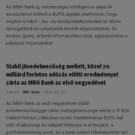
Az MBH Bank új, mesterséges intelligencia alapú AI
asszisztenst indított a BUPA digitális platformon, hogy
segítse a mikro-, kis- és középvállalkozásokat az állami
támogatások és pályázatok közötti eligazodásban. Az
eszköz gyors, érthető információkat nyújt, egyszerűsítve a
pályázati folyamatokat.
Stabil jövedelmezőség mellett, közel 70
milliárd forintos adózás előtti eredménnyel
zárta az MBH Bank az első negyedévet
Szerző:
MBH Bank
2025.05.22.
Az MBH Bank az első negyedévet stabil
jövedelmezőséggel zárta, mérlegfőösszege elérte a 12 824
milliárd forintot, miközben bruttó hitelállománya 8,6%-kal
nőtt. A lakossági és vállalati hitelezés is erősödött, a
portfólióminőség javult, és a bank szilárd tőkehelyzetet tart