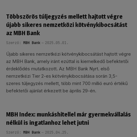
Többszörös túljegyzés mellett hajtott végre
újabb sikeres nemzetközi kötvénykibocsátást
az MBH Bank
Szerző:
MBH Bank
2025.05.01.
Újabb sikeres nemzetközi kötvénykibocsátást hajtott végre
az MBH Bank, amely iránt ezúttal is kiemelkedő befektetői
érdeklődés mutatkozott. Az MBH Bank Nyrt. első
nemzetközi Tier 2-es kötvénykibocsátása során 3,5-
szeres túljegyzés mellett, több mint 700 millió euró értékű
befektetői ajánlat érkezett be április 29-én.
MBH Index: munkáshitellel már gyermekvállalás
nélkül is ingatlanhoz lehet jutni
Szerző:
MBH Bank
2025.04.25.