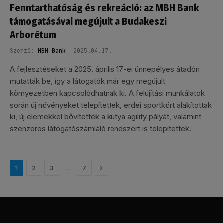
Fenntarthatóság és rekreáció: az MBH Bank
támogatásával megújult a Budakeszi
Arborétum
Szerző:
MBH Bank
2025.04.17.
A fejlesztéseket a 2025. április 17-ei ünnepélyes átadón
mutatták be, így a látogatók már egy megújult
környezetben kapcsolódhatnak ki. A felújítási munkálatok
során új növényeket telepítettek, erdei sportkört alakítottak
ki, új elemekkel bővítették a kutya agility pályát, valamint
szenzoros látógatószámláló rendszert is telepítettek.
Következő
…
1
2
3
7