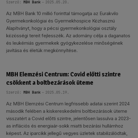
Szerző:
MBH Bank
2025.05.20.
Az MBH Bank 10 millió forinttal támogatja az Eurakvilo
Gyermekonkológiai és Gyermekhospice Közhasznú
Alapítványt, hogy a pécsi gyermekonkológiai osztály
közösségi tereit fejlesszék. Az adomány célja a daganatos
és leukémiás gyermekek gyógykezelése minőségének
javítása és életük megkönnyítése.
MBH Elemzési Centrum: Covid előtti szintre
csökkent a boltbezárások üteme
Szerző:
MBH Bank
2025.05.19.
Az MBH Elemzési Centrum legfrissebb adatai szerint 2024
második felében a kiskereskedelmi boltbezárások üteme
visszatért a Covid előtti szintre, jelentősen lassulva a 2023-
as inflációs és energiaár-sokk miatti bezárási hullámhoz
képest. Az iparcikk jellegű vegyes üzletek stabilizálódtak,