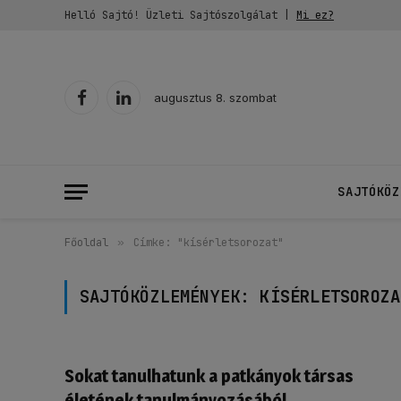
Helló Sajtó! Üzleti Sajtószolgálat |
Mi ez?
augusztus 8. szombat
Facebook
LinkedIn
SAJTÓKÖZ
Főoldal
»
Címke: "kísérletsorozat"
SAJTÓKÖZLEMÉNYEK:
KÍSÉRLETSOROZA
Sokat tanulhatunk a patkányok társas
életének tanulmányozásából