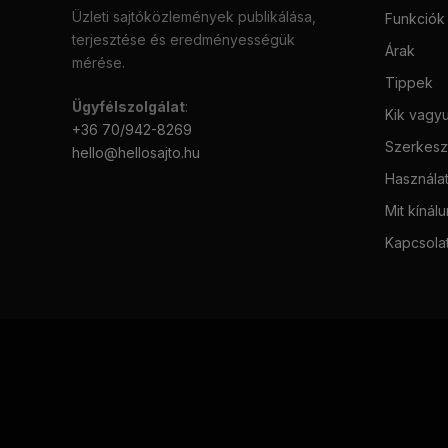
Üzleti sajtóközlemények publikálása,
Funkciók
terjesztése és eredményességük
Árak
mérése.
Tippek
Ügyfélszolgálat
:
Kik vagy
+36 70/942-8269
Szerkeszt
hello@hellosajto.hu
Használat
Mit kínál
Kapcsola