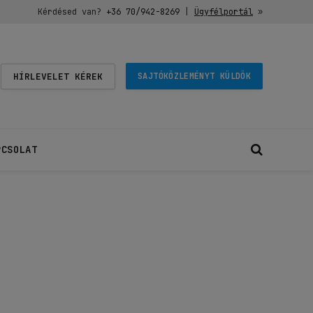
Kérdésed van?
+36 70/942-8269
|
Ügyfélportál
»
HÍRLEVELET KÉREK
SAJTÓKÖZLEMÉNYT KÜLDÖK
PCSOLAT