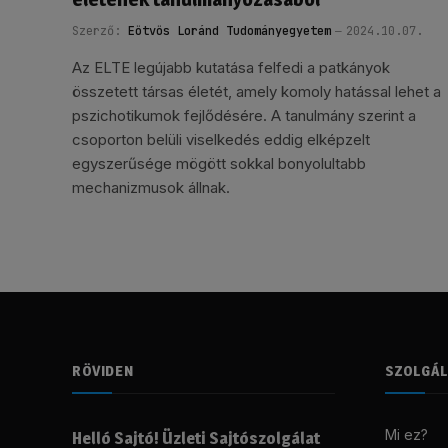
Szerző:
Eötvös Loránd Tudományegyetem
2024.10.07.
Az ELTE legújabb kutatása felfedi a patkányok
összetett társas életét, amely komoly hatással lehet a
pszichotikumok fejlődésére. A tanulmány szerint a
csoporton belüli viselkedés eddig elképzelt
egyszerűsége mögött sokkal bonyolultabb
mechanizmusok állnak.
RÖVIDEN
SZOLGÁ
Mi ez?
Helló Sajtó! Üzleti Sajtószolgálat