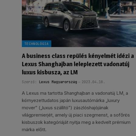
TECHNOLÓGIA
A business class repülés kényelmét idézi a
Lexus Shanghajban leleplezett vadonatúj
luxus kisbusza, az LM
Szerző:
Lexus Magyarország
2023.04.18.
A Lexus ma tartotta Shanghajban a vadonatúj LM, a
környezettudatos japán luxusautómárka „luxury
mover” („luxus szállító”) zászlóshajójának
világpremierjét, amely új piaci szegmenst, a sofőrös
kisbuszok kategóriáját nyitja meg a kedvelt prémium
márka előtt.