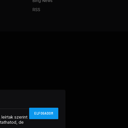
Bing News
RSS
ELFOGADOM
n
leírtak szerint
ztathatod, de