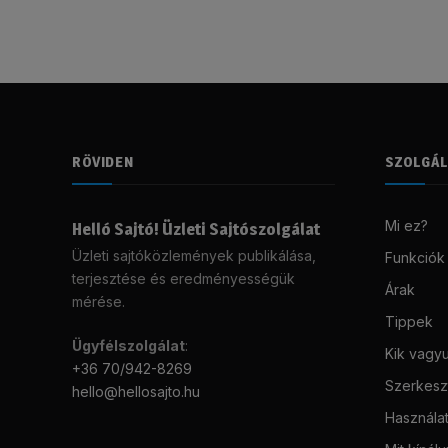
RÖVIDEN
SZOLGÁ
Mi ez?
Helló Sajtó! Üzleti Sajtószolgálat
Üzleti sajtóközlemények publikálása,
Funkciók
terjesztése és eredményességük
Árak
mérése.
Tippek
Ügyfélszolgálat
:
Kik vagy
+36 70/942-8269
Szerkeszt
hello@hellosajto.hu
Használat