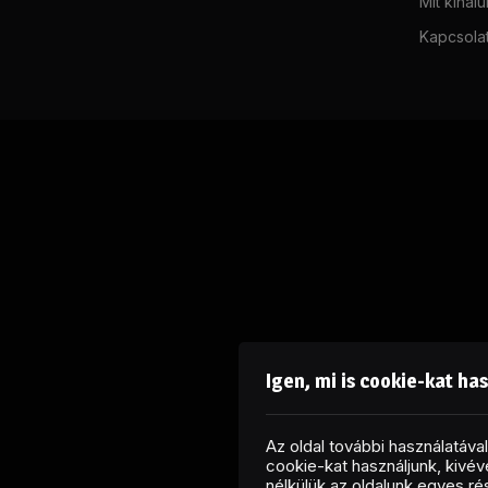
Mit kínál
Kapcsola
Igen, mi is cookie-kat ha
Az oldal további használatáv
cookie-kat használjunk, kivéve
nélkülük az oldalunk egyes r