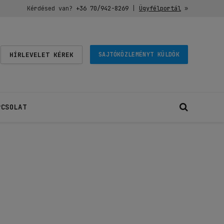
Kérdésed van?
+36 70/942-8269
|
Ügyfélportál
»
HÍRLEVELET KÉREK
SAJTÓKÖZLEMÉNYT KÜLDÖK
PCSOLAT