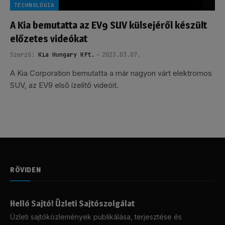
TECHNOLÓGIA
A Kia bemutatta az EV9 SUV külsejéről készült
előzetes videókat
Szerző:
Kia Hungary Kft.
2023.03.07.
A Kia Corporation bemutatta a már nagyon várt elektromos
SUV, az EV9 első ízelítő videóit.
RÖVIDEN
Helló Sajtó! Üzleti Sajtószolgálat
Üzleti sajtóközlemények publikálása, terjesztése és