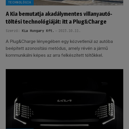
TECHNOLÓGIA
A Kia bemutatja akadálymentes villanyautó-
töltési technológiáját: itt a Plug&Charge
Szerző:
Kia Hungary Kft.
2023.10.11.
A Plug&Charge lényegében egy közvetlenül az autóba
beépített azonosítási metódus, amely révén a jármű
kommunikálni képes az arra felkészített töltőkkel.