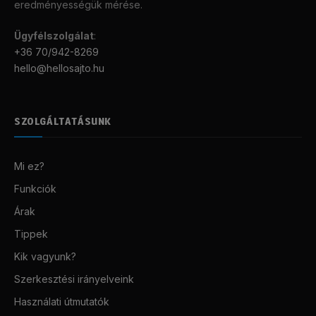
eredményességük mérése.
Ügyfélszolgálat
:
+36 70/942-8269
hello@hellosajto.hu
SZOLGÁLTATÁSUNK
Mi ez?
Funkciók
Árak
Tippek
Kik vagyunk?
Szerkesztési irányelveink
Használati útmutatók