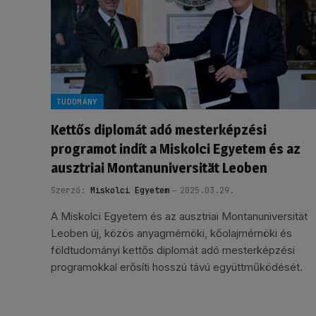
TUDOMÁNY
Kettős diplomát adó mesterképzési
programot indít a Miskolci Egyetem és az
ausztriai Montanuniversität Leoben
Szerző:
Miskolci Egyetem
2025.03.29.
A Miskolci Egyetem és az ausztriai Montanuniversität
Leoben új, közös anyagmérnöki, kőolajmérnöki és
földtudományi kettős diplomát adó mesterképzési
programokkal erősíti hosszú távú együttműködését.