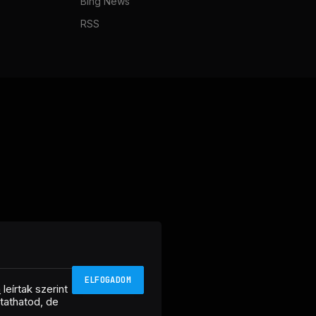
Bing News
RSS
ELFOGADOM
n
leírtak szerint
ztathatod, de