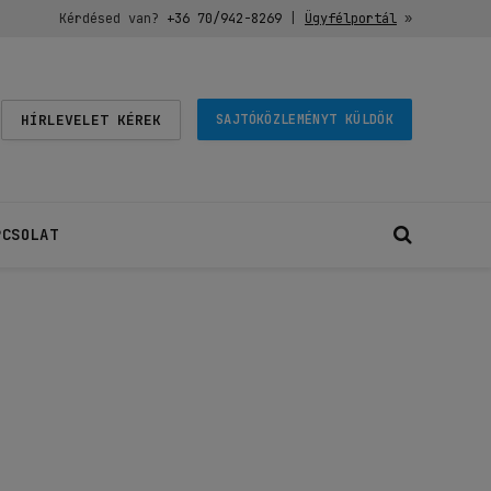
Kérdésed van?
+36 70/942-8269
|
Ügyfélportál
»
HÍRLEVELET KÉREK
SAJTÓKÖZLEMÉNYT KÜLDÖK
PCSOLAT