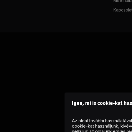
Mit kínál
Kapcsola
Igen, mi is cookie-kat ha
Az oldal további használatáv
cookie-kat használjunk, kivéve
nélkülük az oldalunk egyes r