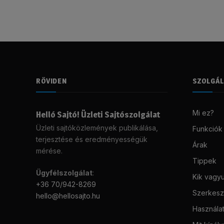
RÖVIDEN
SZOLGÁ
Mi ez?
Helló Sajtó! Üzleti Sajtószolgálat
Üzleti sajtóközlemények publikálása,
Funkciók
terjesztése és eredményességük
Árak
mérése.
Tippek
Ügyfélszolgálat
:
Kik vagy
+36 70/942-8269
Szerkeszt
hello@hellosajto.hu
Használat