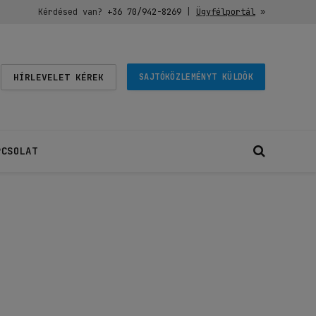
Kérdésed van?
+36 70/942-8269
|
Ügyfélportál
»
HÍRLEVELET KÉREK
SAJTÓKÖZLEMÉNYT KÜLDÖK
PCSOLAT