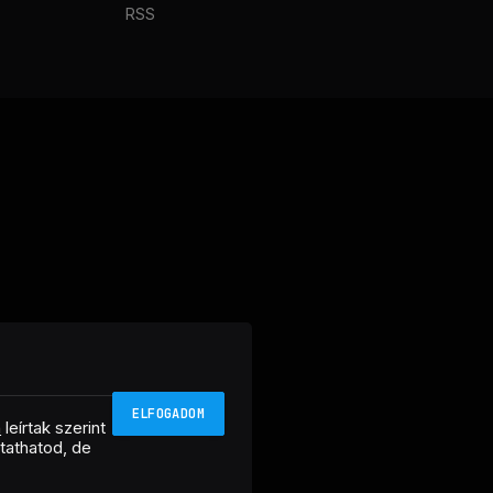
RSS
ELFOGADOM
n
leírtak szerint
ztathatod, de