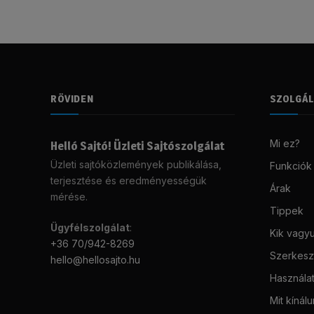
RÖVIDEN
SZOLGÁ
Mi ez?
Helló Sajtó! Üzleti Sajtószolgálat
Üzleti sajtóközlemények publikálása,
Funkciók
terjesztése és eredményességük
Árak
mérése.
Tippek
Ügyfélszolgálat
:
Kik vagy
+36 70/942-8269
Szerkeszt
hello@hellosajto.hu
Használat
Mit kínál