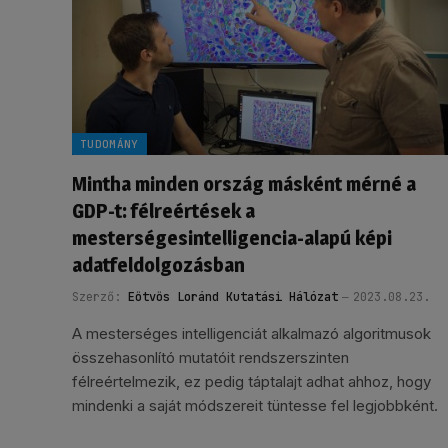
TUDOMÁNY
Mintha minden ország másként mérné a
GDP-t: félreértések a
mesterségesintelligencia-alapú képi
adatfeldolgozásban
Szerző:
Eötvös Loránd Kutatási Hálózat
2023.08.23.
A mesterséges intelligenciát alkalmazó algoritmusok
összehasonlító mutatóit rendszerszinten
félreértelmezik, ez pedig táptalajt adhat ahhoz, hogy
mindenki a saját módszereit tüntesse fel legjobbként.