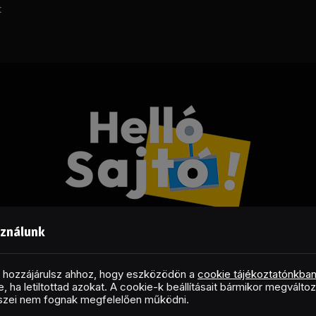
t
sználunk
Facebook
LinkedIn
X
RSS
(Twitter)
al hozzájárulsz ahhoz, hogy eszközödön a
cookie tájékoztatónkba
, ha letiltottad azokat. A cookie-k beállításait bármikor megválto
Copyright © 2026 Helló Sajtó! Üzleti Sajtószolgálat
észei nem fognak megfelelően működni.