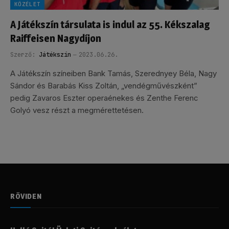
KÖZÉLET
A Játékszín társulata is indul az 55. Kékszalag
Raiffeisen Nagydíjon
Szerző:
Játékszín
2023.06.26.
A Játékszín színeiben Bank Tamás, Szerednyey Béla, Nagy
Sándor és Barabás Kiss Zoltán, „vendégművészként”
pedig Zavaros Eszter operaénekes és Zenthe Ferenc
Golyó vesz részt a megmérettetésen.
RÖVIDEN