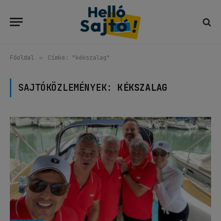
Főoldal
»
Címke: "kékszalag"
SAJTÓKÖZLEMÉNYEK:
KÉKSZALAG