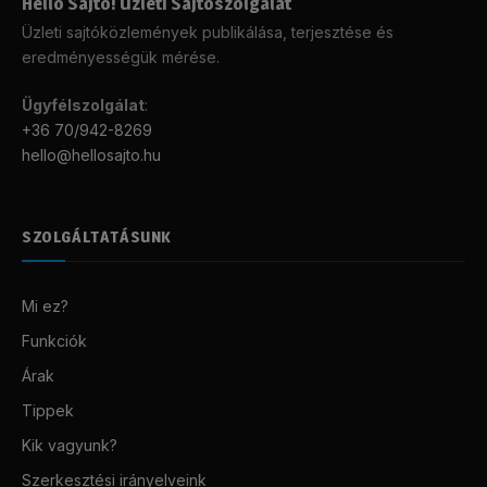
Helló Sajtó! Üzleti Sajtószolgálat
Üzleti sajtóközlemények publikálása, terjesztése és
eredményességük mérése.
Ügyfélszolgálat
:
+36 70/942-8269
hello@hellosajto.hu
SZOLGÁLTATÁSUNK
Mi ez?
Funkciók
Árak
Tippek
Kik vagyunk?
Szerkesztési irányelveink