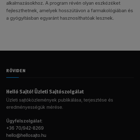
alkalmazásokhoz. A program révén olyan eszközöket
fejleszthetnek, amelyek hosszútávon a farmakológiában és
a gyógyításban egyaránt hasznosíthatóak lesznek.
RÖVIDEN
Helló Sajtó! Üzleti Sajtószolgálat
Üzleti sajtóközlemények publikálása, terjesztése és
eredményességük mérése.
Ügyfélszolgálat
:
+36 70/942-8269
hello@hellosajto.hu