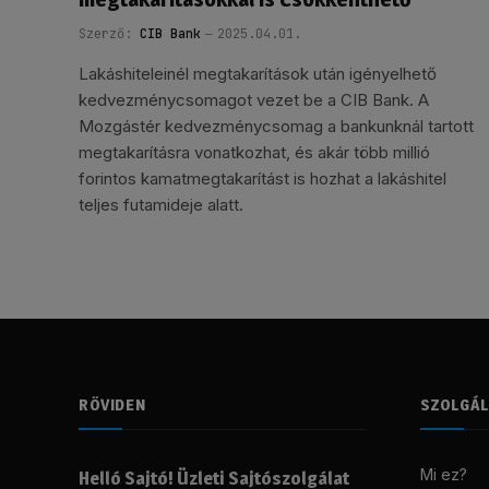
Szerző:
CIB Bank
2025.04.01.
Lakáshiteleinél megtakarítások után igényelhető
kedvezménycsomagot vezet be a CIB Bank. A
Mozgástér kedvezménycsomag a bankunknál tartott
megtakarításra vonatkozhat, és akár több millió
forintos kamatmegtakarítást is hozhat a lakáshitel
teljes futamideje alatt.
RÖVIDEN
SZOLGÁ
Mi ez?
Helló Sajtó! Üzleti Sajtószolgálat