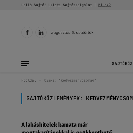
Helló Sajtó! Üzleti Sajtószolgálat |
Mi ez?
augusztus 6. csütörtök
Facebook
LinkedIn
SAJTÓKÖZ
Főoldal
»
Címke: "kedvezménycsomag"
SAJTÓKÖZLEMÉNYEK:
KEDVEZMÉNYCSOM
A lakáshitelek kamata már
megtakarításokkal is csökkenthető