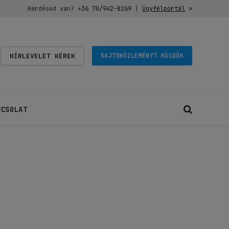
Kérdésed van?
+36 70/942-8269
|
Ügyfélportál
»
HÍRLEVELET KÉREK
SAJTÓKÖZLEMÉNYT KÜLDÖK
PCSOLAT