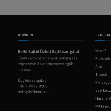
RÖVIDEN
SZOLGÁ
Mi ez?
Helló Sajtó! Üzleti Sajtószolgálat
Üzleti sajtóközlemények publikálása,
Funkciók
terjesztése és eredményességük
Árak
mérése.
Tippek
Ügyfélszolgálat
:
Kik vagy
+36 70/942-8269
Szerkeszt
hello@hellosajto.hu
Használat
Mit kínál