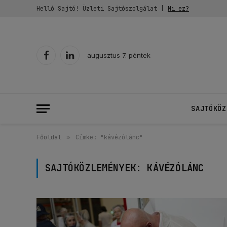
Helló Sajtó! Üzleti Sajtószolgálat |
Mi ez?
augusztus 7. péntek
Facebook
LinkedIn
SAJTÓKÖZ
Főoldal
»
Címke: "kávézólánc"
SAJTÓKÖZLEMÉNYEK:
KÁVÉZÓLÁNC