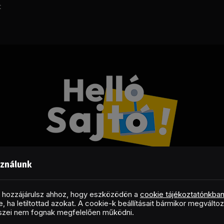
t
sználunk
Facebook
LinkedIn
X
RSS
(Twitter)
al hozzájárulsz ahhoz, hogy eszközödön a
cookie tájékoztatónkba
, ha letiltottad azokat. A cookie-k beállításait bármikor megválto
Copyright © 2026 Helló Sajtó! Üzleti Sajtószolgálat
észei nem fognak megfelelően működni.