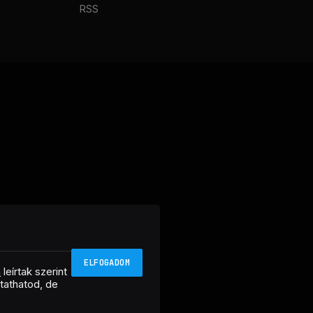
RSS
ELFOGADOM
n
leírtak szerint
ztathatod, de