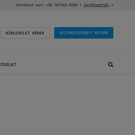
Kérdésed van?
+36 70/942-8269
|
Ügyfélportál
»
HÍRLEVELET KÉREK
SAJTÓKÖZLEMÉNYT KÜLDÖK
PCSOLAT