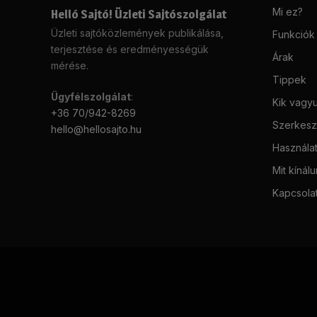
Mi ez?
Helló Sajtó! Üzleti Sajtószolgálat
Üzleti sajtóközlemények publikálása,
Funkciók
terjesztése és eredményességük
Árak
mérése.
Tippek
Ügyfélszolgálat
:
Kik vagy
+36 70/942-8269
Szerkeszt
hello@hellosajto.hu
Használat
Mit kínál
Kapcsola