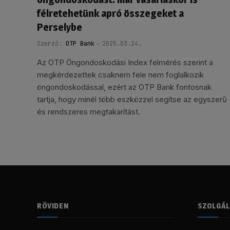
félretehetünk apró összegeket a
Perselybe
Szerző:
OTP Bank
2025.03.24.
Az OTP Öngondoskodási Index felmérés szerint a
megkérdezettek csaknem fele nem foglalkozik
öngondoskodással, ezért az OTP Bank fontosnak
tartja, hogy minél több eszközzel segítse az egyszerű
és rendszeres megtakarítást.
RÖVIDEN
SZOLGÁ