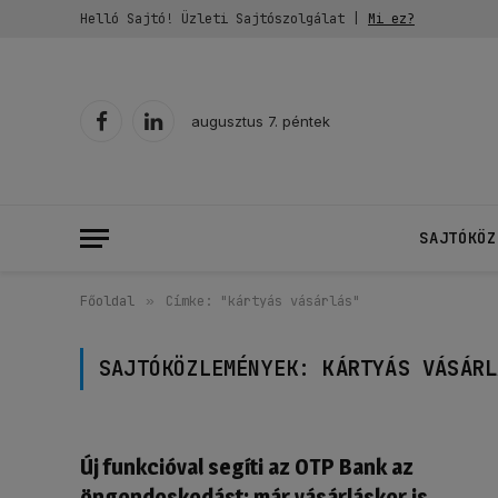
Helló Sajtó! Üzleti Sajtószolgálat |
Mi ez?
augusztus 7. péntek
Facebook
LinkedIn
SAJTÓKÖZ
Főoldal
»
Címke: "kártyás vásárlás"
SAJTÓKÖZLEMÉNYEK:
KÁRTYÁS VÁSÁRL
Új funkcióval segíti az OTP Bank az
öngondoskodást: már vásárláskor is