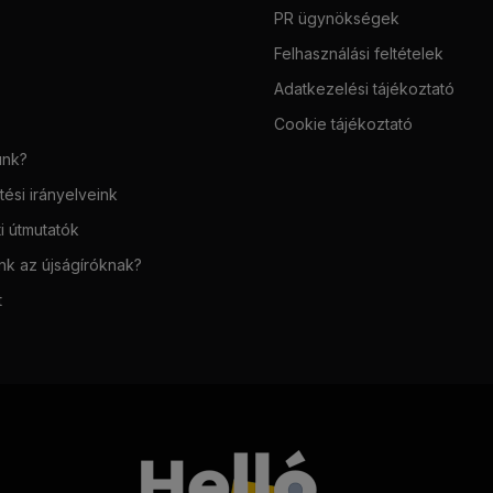
PR ügynökségek
Felhasználási feltételek
Adatkezelési tájékoztató
Cookie tájékoztató
unk?
ési irányelveink
i útmutatók
unk az újságíróknak?
t