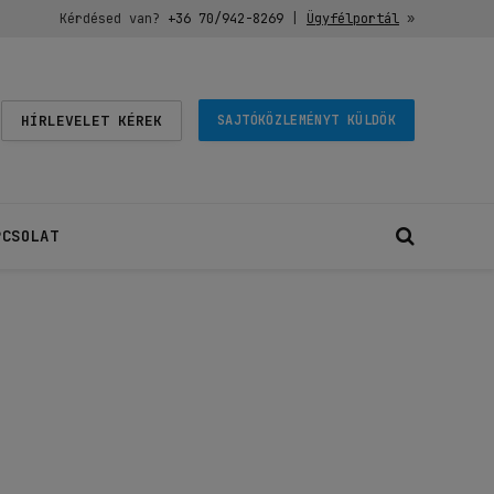
Kérdésed van?
+36 70/942-8269
|
Ügyfélportál
»
HÍRLEVELET KÉREK
SAJTÓKÖZLEMÉNYT KÜLDÖK
PCSOLAT