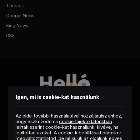
Threads
Google News
Bing News
RSS
Igen, mi is cookie-kat használunk
Az oldal további használatával hozzájárulsz ahhoz,
hogy eszközödön a
cookie tájékoztatónkban
leírtak szerint cookie-kat használjunk, kivéve, ha
letiltottad azokat. A cookie-k beállításait bármikor
megváltoztathatod, de nélkülük az oldalunk egyes
Facebook
LinkedIn
X
RSS