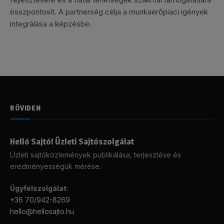
összpontosít. A partnerség célja a munkaerőpiaci igények
integrálása a képzésbe.
RÖVIDEN
Helló Sajtó! Üzleti Sajtószolgálat
Üzleti sajtóközlemények publikálása, terjesztése és
eredményességük mérése.
Ügyfélszolgálat
:
+36 70/942-8269
hello@hellosajto.hu