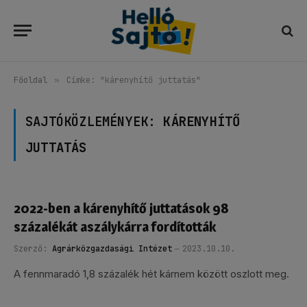
Főoldal
»
Címke: "kárenyhítő juttatás"
SAJTÓKÖZLEMÉNYEK:
KÁRENYHÍTŐ
JUTTATÁS
2022-ben a kárenyhítő juttatások 98
százalékát aszálykárra fordították
Szerző:
Agrárközgazdasági Intézet
2023.10.10.
A fennmaradó 1,8 százalék hét kárnem között oszlott meg.