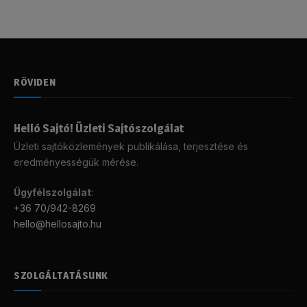
RÖVIDEN
Helló Sajtó! Üzleti Sajtószolgálat
Üzleti sajtóközlemények publikálása, terjesztése és
eredményességük mérése.
Ügyfélszolgálat
:
+36 70/942-8269
hello@hellosajto.hu
SZOLGÁLTATÁSUNK