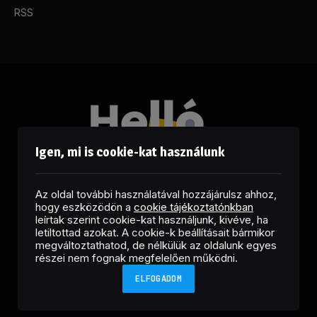
RSS
Igen, mi is cookie-kat használunk
Az oldal további használatával hozzájárulsz ahhoz,
hogy eszközödön a
cookie tájékoztatónkban
leírtak szerint cookie-kat használjunk, kivéve, ha
letiltottad azokat. A cookie-k beállításait bármikor
megváltoztathatod, de nélkülük az oldalunk egyes
Facebook
LinkedIn
X
RSS
részei nem fognak megfelelően működni.
(Twitter)
ELFOGADOM
Copyright © 2026 Helló Sajtó! Üzleti Sajtószolgálat