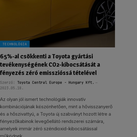
TECHNOLÓGIA
65%-al csökkenti a Toyota gyártási
tevékenységének CO2-kibocsátását a
fényezés zéró emisszióssá tételével
Szerző:
Toyota Central Europe - Hungary Kft.
2023.05.18.
Az olyan jól ismert technológiák innovatív
kombinációjának köszönhetően, mint a hővisszanyerő
és a hőszivattyú, a Toyota új szabványt hozott létre a
fényezőkabinok levegőellátó rendszerei számára,
amelyek immár zéró széndioxid-kibocsátással
működnek.