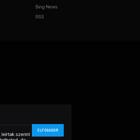
Bing News
RSS
ELFOGADOM
n
leírtak szerint
ztathatod, de