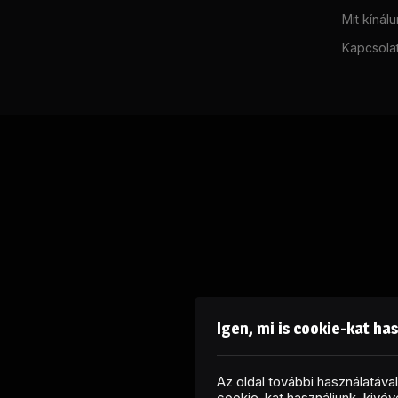
Mit kínál
Kapcsola
Igen, mi is cookie-kat ha
Az oldal további használatáv
cookie-kat használjunk, kivéve