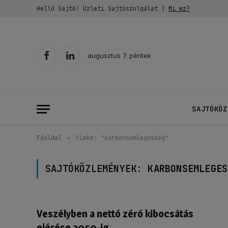
Helló Sajtó! Üzleti Sajtószolgálat |
Mi ez?
augusztus 7. péntek
Facebook
LinkedIn
SAJTÓKÖZ
Főoldal
»
Címke: "karbonsemlegesség"
SAJTÓKÖZLEMÉNYEK:
KARBONSEMLEGES
Veszélyben a nettó zéró kibocsátás
elérése 2050-ig