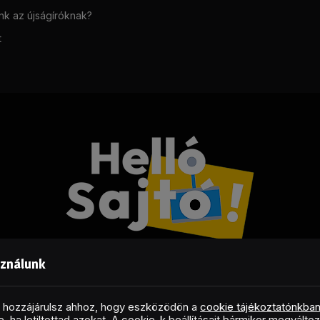
unk az újságíróknak?
t
sználunk
Facebook
LinkedIn
X
RSS
(Twitter)
al hozzájárulsz ahhoz, hogy eszközödön a
cookie tájékoztatónkba
, ha letiltottad azokat. A cookie-k beállításait bármikor megválto