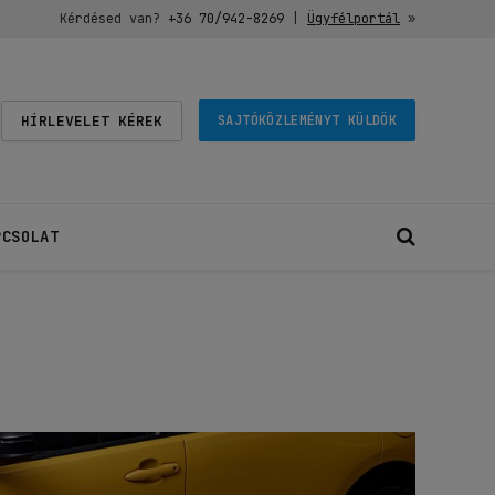
Kérdésed van?
+36 70/942-8269
|
Ügyfélportál
»
HÍRLEVELET KÉREK
SAJTÓKÖZLEMÉNYT KÜLDÖK
PCSOLAT