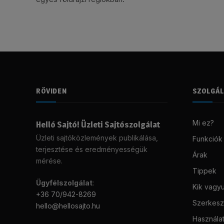
RÖVIDEN
SZOLGÁ
Mi ez?
Helló Sajtó! Üzleti Sajtószolgálat
Üzleti sajtóközlemények publikálása,
Funkciók
terjesztése és eredményességük
Árak
mérése.
Tippek
Ügyfélszolgálat
:
Kik vagy
+36 70/942-8269
Szerkeszt
hello@hellosajto.hu
Használat