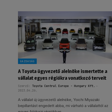
GAZDASÁG
A Toyota ügyvezető alelnöke ismertette a
vállalat egyes régiókra vonatkozó terveit
Szerző:
Toyota Central Europe - Hungary Kft.
2023.04.26.
A vállalat új ügyvezető alelnöke, Yoichi Miyazaki
bepillantást engedett abba, mi várható a vállalattól az
egyes földrajzi régiókban.