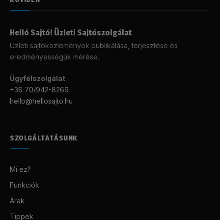
Helló Sajtó! Üzleti Sajtószolgálat
Üzleti sajtóközlemények publikálása, terjesztése és
eredményességük mérése.
Ügyfélszolgálat
:
+36 70/942-8269
hello@hellosajto.hu
SZOLGÁLTATÁSUNK
Mi ez?
Funkciók
Árak
Tippek