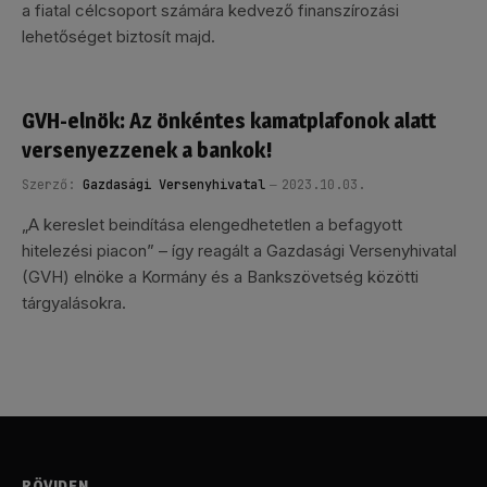
a fiatal célcsoport számára kedvező finanszírozási
lehetőséget biztosít majd.
GVH-elnök: Az önkéntes kamatplafonok alatt
versenyezzenek a bankok!
Szerző:
Gazdasági Versenyhivatal
2023.10.03.
„A kereslet beindítása elengedhetetlen a befagyott
hitelezési piacon” – így reagált a Gazdasági Versenyhivatal
(GVH) elnöke a Kormány és a Bankszövetség közötti
tárgyalásokra.
RÖVIDEN