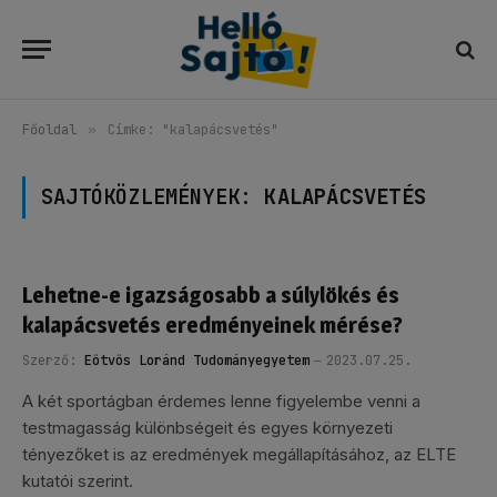
Főoldal
»
Címke: "kalapácsvetés"
SAJTÓKÖZLEMÉNYEK:
KALAPÁCSVETÉS
Lehetne-e igazságosabb a súlylökés és
kalapácsvetés eredményeinek mérése?
Szerző:
Eötvös Loránd Tudományegyetem
2023.07.25.
A két sportágban érdemes lenne figyelembe venni a
testmagasság különbségeit és egyes környezeti
tényezőket is az eredmények megállapításához, az ELTE
kutatói szerint.