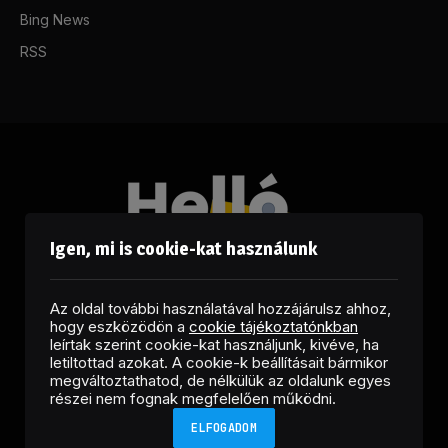
Bing News
RSS
Igen, mi is cookie-kat használunk
Az oldal további használatával hozzájárulsz ahhoz,
hogy eszközödön a
cookie tájékoztatónkban
leírtak szerint cookie-kat használjunk, kivéve, ha
letiltottad azokat. A cookie-k beállításait bármikor
megváltoztathatod, de nélkülük az oldalunk egyes
Facebook
LinkedIn
X
RSS
részei nem fognak megfelelően működni.
(Twitter)
ELFOGADOM
Copyright © 2026 Helló Sajtó! Üzleti Sajtószolgálat