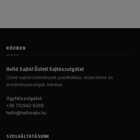
RÖVIDEN
Helló Sajtó! Üzleti Sajtószolgálat
Üzleti sajtóközlemények publikálása, terjesztése és
eredményességük mérése.
Ügyfélszolgálat
:
+36 70/942-8269
hello@hellosajto.hu
SZOLGÁLTATÁSUNK