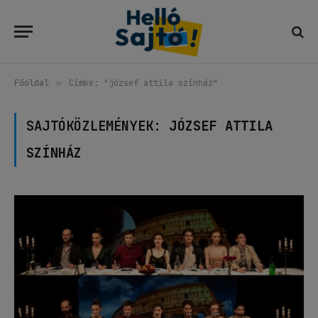
Főoldal
»
Címke: "józsef attila színház"
SAJTÓKÖZLEMÉNYEK:
JÓZSEF ATTILA
SZÍNHÁZ