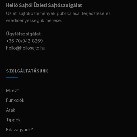
Helló Sajtó! Üzleti Sajtószolgálat
Üzleti sajtóközlemények publikálása, terjesztése és
eredményességük mérése.
Ügyfélszolgálat
:
+36 70/942-8269
hello@hellosajto.hu
SZOLGÁLTATÁSUNK
Mi ez?
Funkciók
Árak
Tippek
Kik vagyunk?