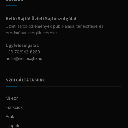
Helló Sajtó! Üzleti Sajtószolgálat
Üzleti sajtóközlemények publikálása, terjesztése és
eredményességük mérése.
Ügyfélszolgálat
:
+36 70/942-8269
hello@hellosajto.hu
SZOLGÁLTATÁSUNK
Mi ez?
Funkciók
Árak
Tippek