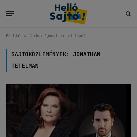
Főoldal
»
Címke: "jonathan tetelman"
SAJTÓKÖZLEMÉNYEK:
JONATHAN
TETELMAN