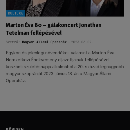
KULTÚRA
Marton Éva 80 – gálakoncert Jonathan
Tetelman fellépésével
Szerző:
Magyar Állami Operaház
2023.06.02.
Egykori és jelenlegi növendékei, valamint a Marton Éva
Nemzetközi Énekverseny díjazottjainak fellépésével
köszönti születésnapja alkalmából a 20. század legnagyobb
magyar szopránját 2023. június 18-án a Magyar Állami
Operaház.
RÖVIDEN