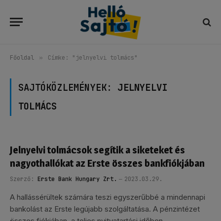
Főoldal
»
Címke: "jelnyelvi tolmács"
SAJTÓKÖZLEMÉNYEK:
JELNYELVI
TOLMÁCS
Jelnyelvi tolmácsok segítik a siketeket és
nagyothallókat az Erste összes bankfiókjában
Szerző:
Erste Bank Hungary Zrt.
2023.03.29.
A hallássérültek számára teszi egyszerűbbé a mindennapi
bankolást az Erste legújabb szolgáltatása. A pénzintézet
összes fiókjában, a teljes nyitvatartási időben…