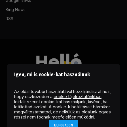
Google News
Bing News
RSS
Igen, mi is cookie-kat használunk
Az oldal további használatával hozzájárulsz ahhoz,
hogy eszközödön a
cookie tájékoztatónkban
leírtak szerint cookie-kat használjunk, kivéve, ha
letiltottad azokat. A cookie-k beállításait bármikor
megváltoztathatod, de nélkülük az oldalunk egyes
Facebook
LinkedIn
X
RSS
részei nem fognak megfelelően működni.
(Twitter)
ELFOGADOM