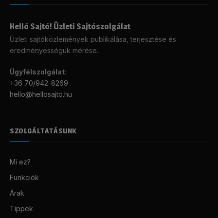
Helló Sajtó! Üzleti Sajtószolgálat
Üzleti sajtóközlemények publikálása, terjesztése és
eredményességük mérése.
Ügyfélszolgálat
:
+36 70/942-8269
hello@hellosajto.hu
SZOLGÁLTATÁSUNK
Mi ez?
Funkciók
Árak
Tippek