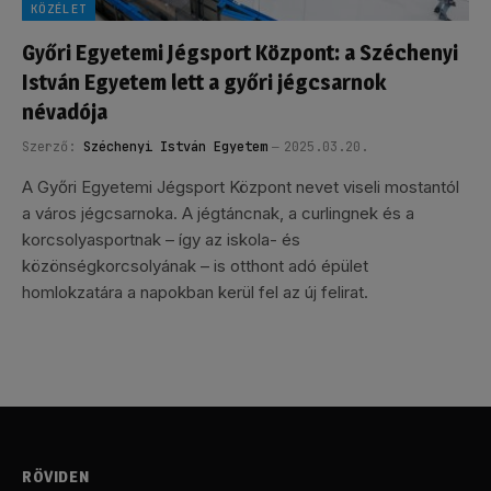
KÖZÉLET
Győri Egyetemi Jégsport Központ: a Széchenyi
István Egyetem lett a győri jégcsarnok
névadója
Szerző:
Széchenyi István Egyetem
2025.03.20.
A Győri Egyetemi Jégsport Központ nevet viseli mostantól
a város jégcsarnoka. A jégtáncnak, a curlingnek és a
korcsolyasportnak – így az iskola- és
közönségkorcsolyának – is otthont adó épület
homlokzatára a napokban kerül fel az új felirat.
RÖVIDEN