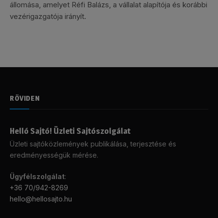
állomása, amelyet Réfi Balázs, a vállalat alapítója és korábbi
vezérigazgatója irányít.
RÖVIDEN
Helló Sajtó! Üzleti Sajtószolgálat
Üzleti sajtóközlemények publikálása, terjesztése és
eredményességük mérése.
Ügyfélszolgálat
:
+36 70/942-8269
hello@hellosajto.hu