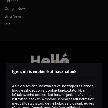
Threads
Google News
Bing News
RSS
Igen, mi is cookie-kat használunk
Az oldal további használatával hozzájárulsz ahhoz,
hogy eszközödön a
cookie tájékoztatónkban
leírtak szerint cookie-kat használjunk, kivéve, ha
letiltottad azokat. A cookie-k beállításait bármikor
megváltoztathatod, de nélkülük az oldalunk egyes
Facebook
LinkedIn
X
RSS
részei nem fognak megfelelően működni.