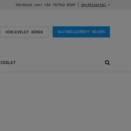
Kérdésed van?
+36 70/942-8269
|
Ügyfélportál
»
HÍRLEVELET KÉREK
SAJTÓKÖZLEMÉNYT KÜLDÖK
PCSOLAT