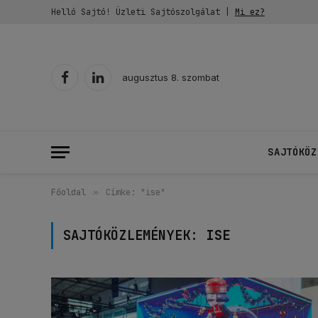
Helló Sajtó! Üzleti Sajtószolgálat |
Mi ez?
augusztus 8. szombat
Facebook
LinkedIn
SAJTÓKÖZ
Főoldal
»
Címke: "ise"
SAJTÓKÖZLEMÉNYEK:
ISE