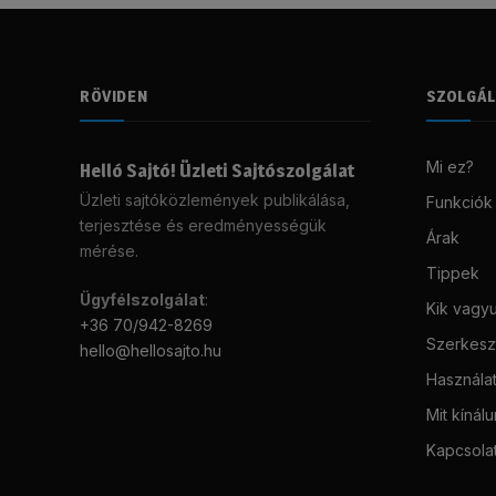
RÖVIDEN
SZOLGÁ
Mi ez?
Helló Sajtó! Üzleti Sajtószolgálat
Üzleti sajtóközlemények publikálása,
Funkciók
terjesztése és eredményességük
Árak
mérése.
Tippek
Ügyfélszolgálat
:
Kik vagy
+36 70/942-8269
Szerkeszt
hello@hellosajto.hu
Használat
Mit kínál
Kapcsola