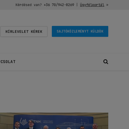
Kérdésed van?
+36 70/942-8269
|
Ügyfélportál
»
HÍRLEVELET KÉREK
SAJTÓKÖZLEMÉNYT KÜLDÖK
PCSOLAT