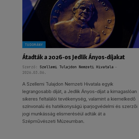
TUDOMÁNY
Átadták a 2026-os Jedlik Ányos-díjakat
Szerző:
Szellemi Tulajdon Nemzeti Hivatala
2026.03.06.
A Szellemi Tulajdon Nemzeti Hivatala egyik
legrangosabb díját, a Jedlik Ányos-díjat a kimagaslóan
sikeres feltalálói tevékenység, valamint a kiemelkedő
színvonalú és hatékonyságú iparjogvédelmi és szerzői
jogi munkásság elismeréséül adták át a
Szépművészeti Múzeumban.