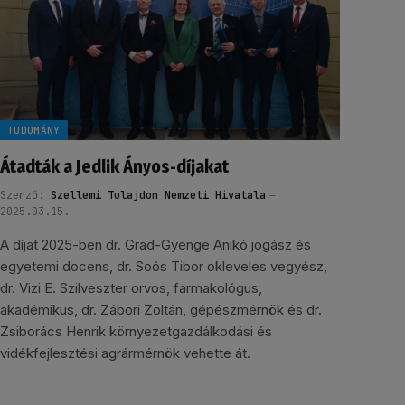
TUDOMÁNY
Átadták a Jedlik Ányos-díjakat
Szerző:
Szellemi Tulajdon Nemzeti Hivatala
2025.03.15.
A díjat 2025-ben dr. Grad-Gyenge Anikó jogász és
egyetemi docens, dr. Soós Tibor okleveles vegyész,
dr. Vizi E. Szilveszter orvos, farmakológus,
akadémikus, dr. Zábori Zoltán, gépészmérnök és dr.
Zsiborács Henrik környezetgazdálkodási és
vidékfejlesztési agrármérnök vehette át.