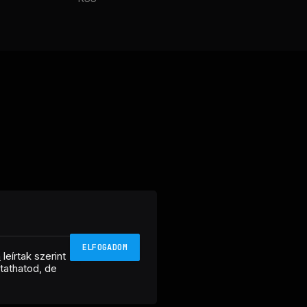
ELFOGADOM
n
leírtak szerint
ztathatod, de