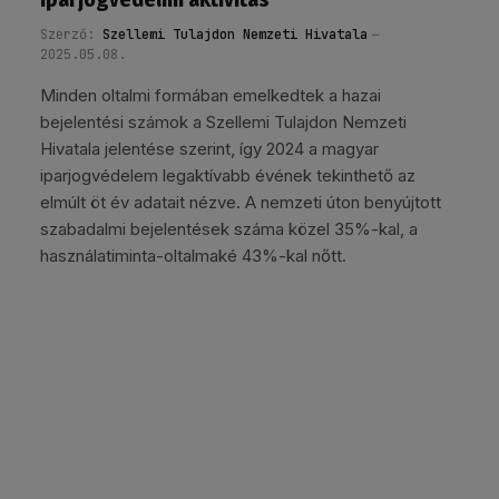
Szerző:
Szellemi Tulajdon Nemzeti Hivatala
2025.05.08.
Minden oltalmi formában emelkedtek a hazai
bejelentési számok a Szellemi Tulajdon Nemzeti
Hivatala jelentése szerint, így 2024 a magyar
iparjogvédelem legaktívabb évének tekinthető az
elmúlt öt év adatait nézve. A nemzeti úton benyújtott
szabadalmi bejelentések száma közel 35%-kal, a
használatiminta-oltalmaké 43%-kal nőtt.