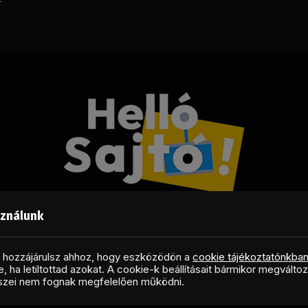
sználunk
Facebook
LinkedIn
X
RSS
(Twitter)
al hozzájárulsz ahhoz, hogy eszközödön a
cookie tájékoztatónkba
, ha letiltottad azokat. A cookie-k beállításait bármikor megválto
Copyright © 2026 Helló Sajtó! Üzleti Sajtószolgálat
észei nem fognak megfelelően működni.