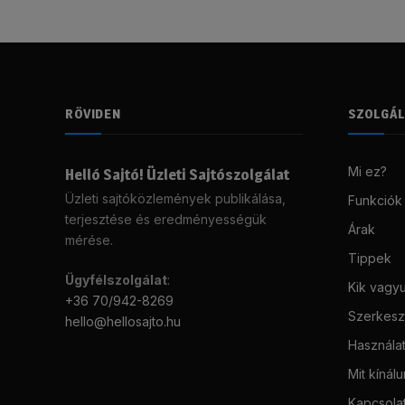
RÖVIDEN
SZOLGÁ
Mi ez?
Helló Sajtó! Üzleti Sajtószolgálat
Üzleti sajtóközlemények publikálása,
Funkciók
terjesztése és eredményességük
Árak
mérése.
Tippek
Ügyfélszolgálat
:
Kik vagy
+36 70/942-8269
Szerkeszt
hello@hellosajto.hu
Használat
Mit kínál
Kapcsola