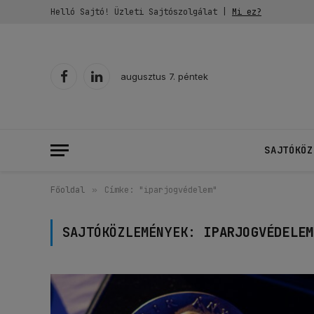
Helló Sajtó! Üzleti Sajtószolgálat |
Mi ez?
augusztus 7. péntek
Facebook
LinkedIn
SAJTÓKÖZ
Főoldal
»
Címke: "iparjogvédelem"
SAJTÓKÖZLEMÉNYEK:
IPARJOGVÉDELEM