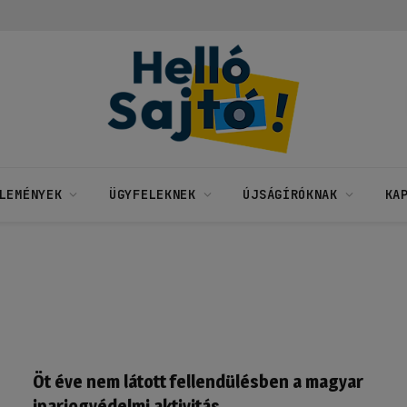
LEMÉNYEK
ÜGYFELEKNEK
ÚJSÁGÍRÓKNAK
KA
Öt éve nem látott fellendülésben a magyar
iparjogvédelmi aktivitás