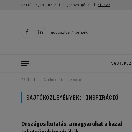
Helló Sajtó! Üzleti Sajtószolgálat |
Mi ez?
augusztus 7. péntek
Facebook
LinkedIn
SAJTÓKÖZ
Főoldal
»
Címke: "inspiráció"
SAJTÓKÖZLEMÉNYEK:
INSPIRÁCIÓ
Országos kutatás: a magyarokat a hazai
tehetségek inspirálják