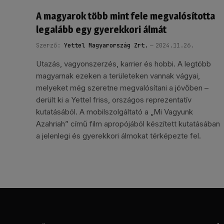
A magyarok több mint fele megvalósította
legalább egy gyerekkori álmát
Szerző:
Yettel Magyarország Zrt.
2024.11.26.
Utazás, vagyonszerzés, karrier és hobbi. A legtöbb
magyarnak ezeken a területeken vannak vágyai,
melyeket még szeretne megvalósítani a jövőben –
derült ki a Yettel friss, országos reprezentatív
kutatásából. A mobilszolgáltató a „Mi Vagyunk
Azahriah” című film apropójából készített kutatásában
a jelenlegi és gyerekkori álmokat térképezte fel.