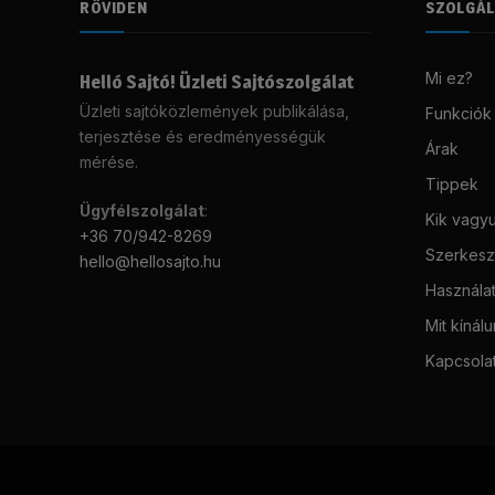
RÖVIDEN
SZOLGÁ
Mi ez?
Helló Sajtó! Üzleti Sajtószolgálat
Üzleti sajtóközlemények publikálása,
Funkciók
terjesztése és eredményességük
Árak
mérése.
Tippek
Ügyfélszolgálat
:
Kik vagy
+36 70/942-8269
Szerkeszt
hello@hellosajto.hu
Használat
Mit kínál
Kapcsola