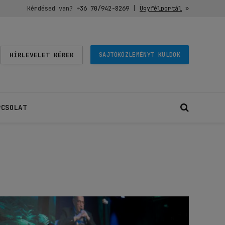
Kérdésed van?
+36 70/942-8269
|
Ügyfélportál
»
HÍRLEVELET KÉREK
SAJTÓKÖZLEMÉNYT KÜLDÖK
PCSOLAT