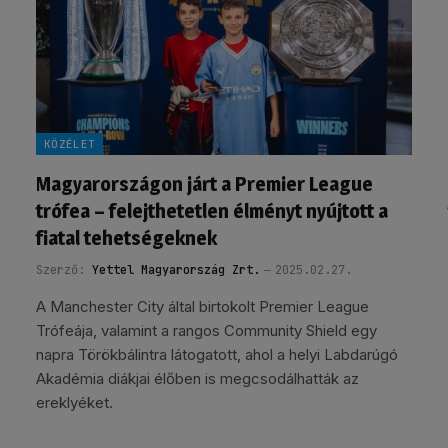
KÖZÉLET
Magyarországon járt a Premier League
trófea – felejthetetlen élményt nyújtott a
fiatal tehetségeknek
Szerző:
Yettel Magyarország Zrt.
2025.02.27.
A Manchester City által birtokolt Premier League
Trófeája, valamint a rangos Community Shield egy
napra Törökbálintra látogatott, ahol a helyi Labdarúgó
Akadémia diákjai élőben is megcsodálhatták az
ereklyéket.