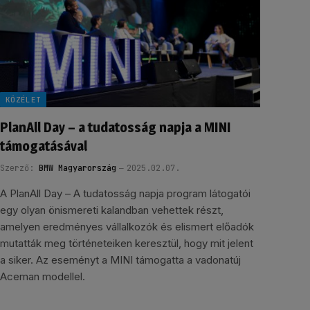
KÖZÉLET
PlanAll Day – a tudatosság napja a MINI
támogatásával
Szerző:
BMW Magyarország
2025.02.07.
A PlanAll Day – A tudatosság napja program látogatói
egy olyan önismereti kalandban vehettek részt,
amelyen eredményes vállalkozók és elismert előadók
mutatták meg történeteiken keresztül, hogy mit jelent
a siker. Az eseményt a MINI támogatta a vadonatúj
Aceman modellel.