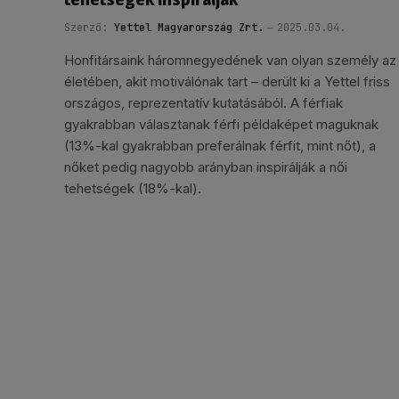
Szerző:
Yettel Magyarország Zrt.
2025.03.04.
Honfitársaink háromnegyedének van olyan személy az
életében, akit motiválónak tart – derült ki a Yettel friss
országos, reprezentatív kutatásából. A férfiak
gyakrabban választanak férfi példaképet maguknak
(13%-kal gyakrabban preferálnak férfit, mint nőt), a
nőket pedig nagyobb arányban inspirálják a női
tehetségek (18%-kal).