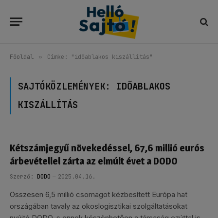
Főoldal
»
Címke: "időablakos kiszállítás"
SAJTÓKÖZLEMÉNYEK:
IDŐABLAKOS
KISZÁLLÍTÁS
Kétszámjegyű növekedéssel, 67,6 millió eurós
árbevétellel zárta az elmúlt évet a DODO
Szerző:
DODO
2025.04.16.
Összesen 6,5 millió csomagot kézbesített Európa hat
országában tavaly az okoslogisztikai szolgáltatásokat
nyújtó DODO, s ennek köszönhetően a társaság ezúttal is