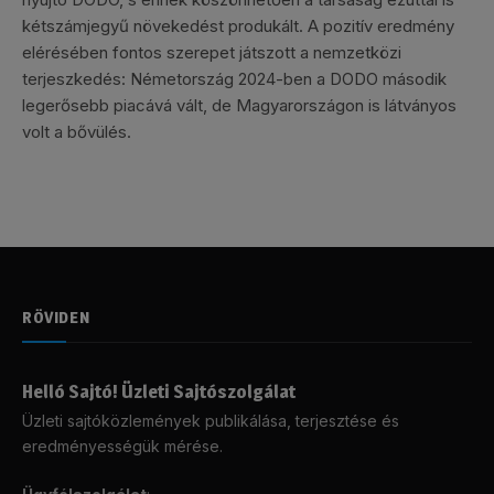
kétszámjegyű növekedést produkált. A pozitív eredmény
elérésében fontos szerepet játszott a nemzetközi
terjeszkedés: Németország 2024-ben a DODO második
legerősebb piacává vált, de Magyarországon is látványos
volt a bővülés.
RÖVIDEN
Helló Sajtó! Üzleti Sajtószolgálat
Üzleti sajtóközlemények publikálása, terjesztése és
eredményességük mérése.