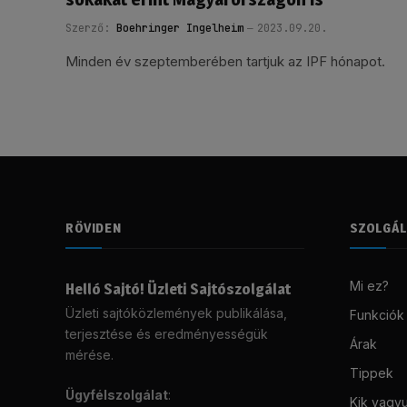
Szerző:
Boehringer Ingelheim
2023.09.20.
Minden év szeptemberében tartjuk az IPF hónapot.
RÖVIDEN
SZOLGÁ
Mi ez?
Helló Sajtó! Üzleti Sajtószolgálat
Üzleti sajtóközlemények publikálása,
Funkciók
terjesztése és eredményességük
Árak
mérése.
Tippek
Ügyfélszolgálat
:
Kik vagy