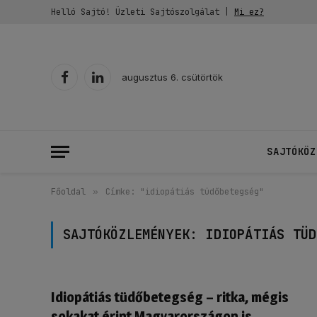
Helló Sajtó! Üzleti Sajtószolgálat |
Mi ez?
augusztus 6. csütörtök
Facebook
LinkedIn
SAJTÓKÖZ
Főoldal
»
Címke: "idiopátiás tüdőbetegség"
SAJTÓKÖZLEMÉNYEK:
IDIOPÁTIÁS TÜD
Idiopátiás tüdőbetegség – ritka, mégis
sokakat érint Magyarországon is