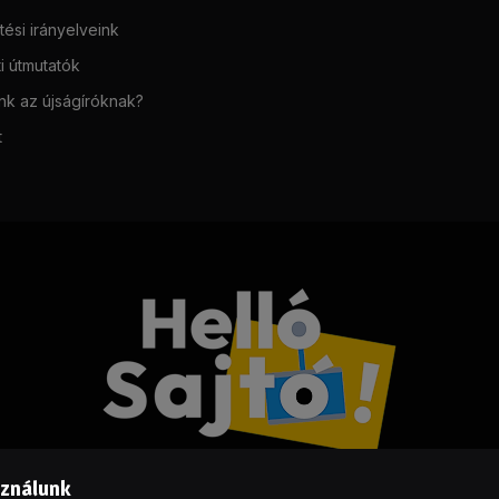
ési irányelveink
i útmutatók
unk az újságíróknak?
t
sználunk