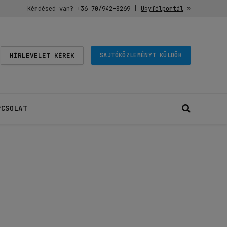
Kérdésed van?
+36 70/942-8269
|
Ügyfélportál
»
HÍRLEVELET KÉREK
SAJTÓKÖZLEMÉNYT KÜLDÖK
PCSOLAT