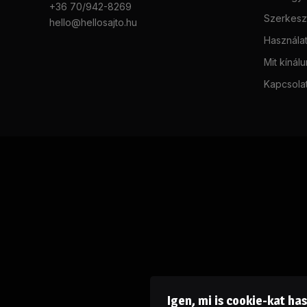
+36 70/942-8269
Szerkeszt
hello@hellosajto.hu
Használat
Mit kínál
Kapcsola
Igen, mi is cookie-kat ha