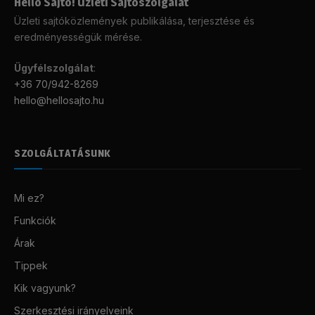
Helló Sajtó! Üzleti Sajtószolgálat
Üzleti sajtóközlemények publikálása, terjesztése és
eredményességük mérése.
Ügyfélszolgálat
:
+36 70/942-8269
hello@hellosajto.hu
SZOLGÁLTATÁSUNK
Mi ez?
Funkciók
Árak
Tippek
Kik vagyunk?
Szerkesztési irányelveink