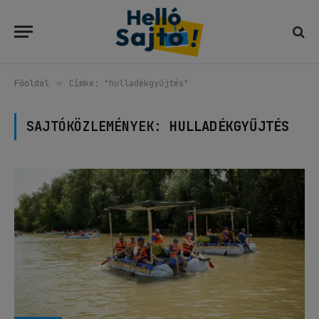
Főoldal
»
Címke: "hulladékgyűjtés"
SAJTÓKÖZLEMÉNYEK:
HULLADÉKGYŰJTÉS