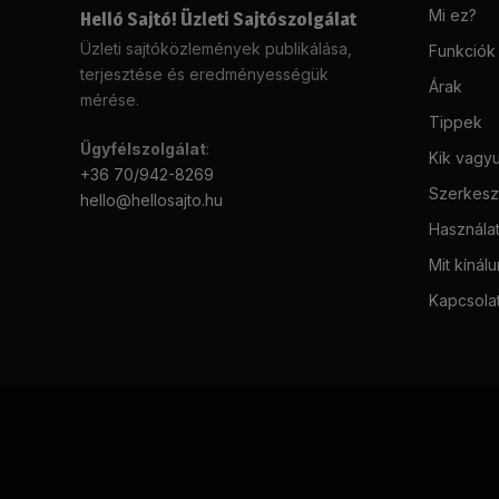
Mi ez?
Helló Sajtó! Üzleti Sajtószolgálat
Üzleti sajtóközlemények publikálása,
Funkciók
terjesztése és eredményességük
Árak
mérése.
Tippek
Ügyfélszolgálat
:
Kik vagy
+36 70/942-8269
Szerkeszt
hello@hellosajto.hu
Használat
Mit kínál
Kapcsola