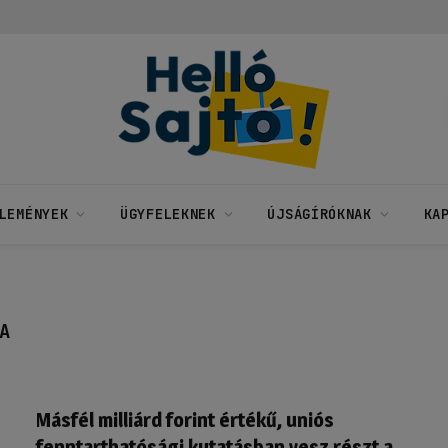
LEMÉNYEK
ÜGYFELEKNEK
ÚJSÁGÍRÓKNAK
KA
A
Másfél milliárd forint értékű, uniós
fenntarthatósági kutatásban vesz részt a