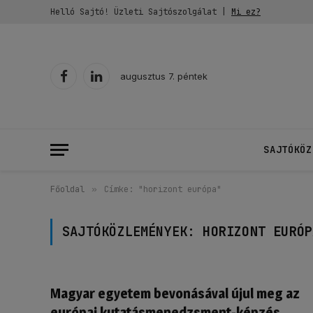
Helló Sajtó! Üzleti Sajtószolgálat |
Mi ez?
augusztus 7. péntek
Facebook
LinkedIn
SAJTÓKÖZ
Főoldal
»
Címke: "horizont európa"
SAJTÓKÖZLEMÉNYEK:
HORIZONT EURÓP
Magyar egyetem bevonásával újul meg az
európai kutatásmenedzsment-képzés