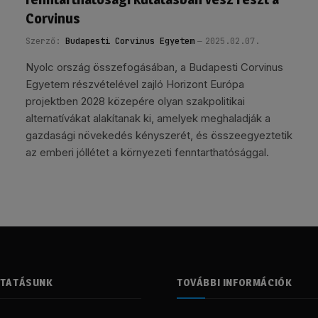
Corvinus
Szerző:
Budapesti Corvinus Egyetem
2025.02.07.
Nyolc ország összefogásában, a Budapesti Corvinus
Egyetem részvételével zajló Horizont Európa
projektben 2028 közepére olyan szakpolitikai
alternatívákat alakítanak ki, amelyek meghaladják a
gazdasági növekedés kényszerét, és összeegyeztetik
az emberi jóllétet a környezeti fenntarthatósággal.
LTATÁSUNK
TOVÁBBI INFORMÁCIÓK