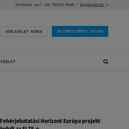
Kérdésed van?
+36 70/942-8269
|
Ügyfélportál
»
HÍRLEVELET KÉREK
SAJTÓKÖZLEMÉNYT KÜLDÖK
PCSOLAT
Fehérjekutatási Horizont Európa projekt
indult az ELTE-n