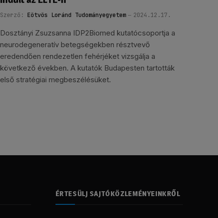
Szerző:
Eötvös Loránd Tudományegyetem
2024.12.17.
Dosztányi Zsuzsanna IDP2Biomed kutatócsoportja a
neurodegeneratív betegségekben résztvevő
eredendően rendezetlen fehérjéket vizsgálja a
következő években. A kutatók Budapesten tartották
első stratégiai megbeszélésüket.
ÉRTESÜLJ SAJTÓKÖZLEMÉNYEINKRŐL