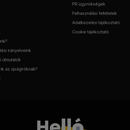
PR ügynökségek
Felhasználási feltételek
Adatkezelési tájékoztató
Cookie tájékoztató
unk?
ési irányelveink
i útmutatók
unk az újságíróknak?
t