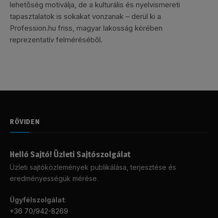
lehetőség motiválja, de a kulturális és nyelvismereti
tapasztalatok is sokakat vonzanak – derül ki a
Profession.hu friss, magyar lakosság körében
reprezentatív felméréséből.
RÖVIDEN
Helló Sajtó! Üzleti Sajtószolgálat
Üzleti sajtóközlemények publikálása, terjesztése és
eredményességük mérése.
Ügyfélszolgálat
:
+36 70/942-8269