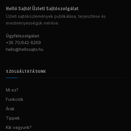
Helló Sajtó! Üzleti Sajtószolgálat
Üzleti sajtóközlemények publikálása, terjesztése és
eredményességük mérése.
Ügyfélszolgálat
:
+36 70/942-8269
hello@hellosajto.hu
SZOLGÁLTATÁSUNK
Mi ez?
Funkciók
Árak
Tippek
Kik vagyunk?