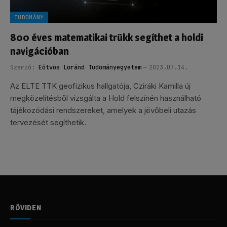
TUDOMÁNY
800 éves matematikai trükk segíthet a holdi
navigációban
Szerző:
Eötvös Loránd Tudományegyetem
2023.07.14.
Az ELTE TTK geofizikus hallgatója, Cziráki Kamilla új
megközelítésből vizsgálta a Hold felszínén használható
tájékozódási rendszereket, amelyek a jövőbeli utazás
tervezését segíthetik.
RÖVIDEN