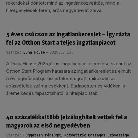
rekordokat döntött mind az ingatlanközvetítés, mind a
hiteligénylések terén, erős negyedévet zárva.
5 éves csúcson az ingatlankereslet – Így rázta
fel az Otthon Start a teljes ingatlanpiacot
Szerző:
Duna House
2025.08.13.
A Duna House 2025 júliusi ingatlanpiaci elemzése szerint az
Otthon Start Program hatására az ingatlankereslet az elmúlt
5 év legerősebb júliusi értékére ugrott, miközben az
adásvételek száma csökkent. Budapesten és vidéken is
áremelkedés tapasztalható, a hitelpiac stabil.
40 százalékkal több jelzáloghitelt vettek fel a
magyarok az első negyedévben
Szerző:
Független Pénzügyi Közvetítők Országos Szövetsége