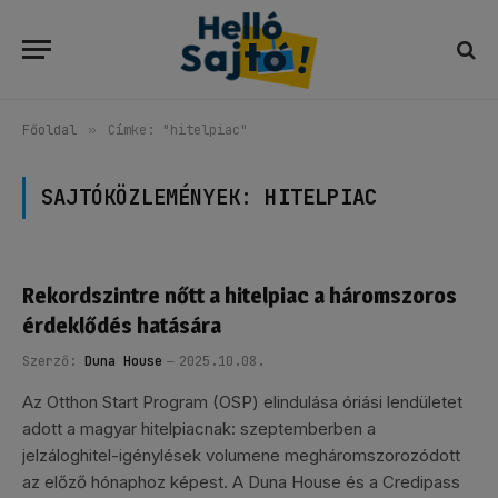
Főoldal
»
Címke: "hitelpiac"
SAJTÓKÖZLEMÉNYEK:
HITELPIAC
Rekordszintre nőtt a hitelpiac a háromszoros
érdeklődés hatására
Szerző:
Duna House
2025.10.08.
Az Otthon Start Program (OSP) elindulása óriási lendületet
adott a magyar hitelpiacnak: szeptemberben a
jelzáloghitel-igénylések volumene megháromszorozódott
az előző hónaphoz képest. A Duna House és a Credipass