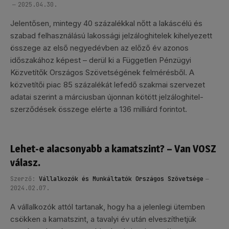
2025.04.30.
Jelentősen, mintegy 40 százalékkal nőtt a lakáscélú és
szabad felhasználású lakossági jelzáloghitelek kihelyezett
összege az első negyedévben az előző év azonos
időszakához képest – derül ki a Független Pénzügyi
Közvetítők Országos Szövetségének felmérésből. A
közvetítői piac 85 százalékát lefedő szakmai szervezet
adatai szerint a márciusban újonnan kötött jelzáloghitel-
szerződések összege elérte a 136 milliárd forintot.
Lehet-e alacsonyabb a kamatszint? – Van VOSZ
válasz.
Szerző:
Vállalkozók és Munkáltatók Országos Szövetsége
2024.02.07.
A vállalkozók attól tartanak, hogy ha a jelenlegi ütemben
csökken a kamatszint, a tavalyi év után elveszíthetjük