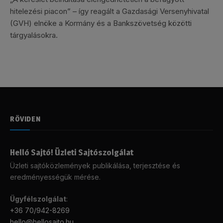
hitelezési piacon” – így reagált a Gazdasági Versenyhivatal
(GVH) elnöke a Kormány és a Bankszövetség közötti
tárgyalásokra.
RÖVIDEN
Helló Sajtó! Üzleti Sajtószolgálat
Üzleti sajtóközlemények publikálása, terjesztése és
eredményességük mérése.
Ügyfélszolgálat
:
+36 70/942-8269
hello@hellosajto.hu