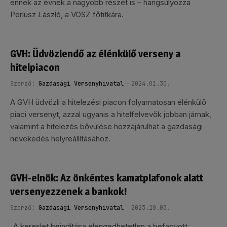
ennek az évnek a nagyobb részét is – hangsúlyozza
Perlusz László, a VOSZ főtitkára.
GVH: Üdvözlendő az élénkülő verseny a
hitelpiacon
Szerző:
Gazdasági Versenyhivatal
2024.01.30.
A GVH üdvözli a hitelezési piacon folyamatosan élénkülő
piaci versenyt, azzal ugyanis a hitelfelvevők jobban járnak,
valamint a hitelezés bővülése hozzájárulhat a gazdasági
növekedés helyreállításához.
GVH-elnök: Az önkéntes kamatplafonok alatt
versenyezzenek a bankok!
Szerző:
Gazdasági Versenyhivatal
2023.10.03.
„A kereslet beindítása elengedhetetlen a befagyott