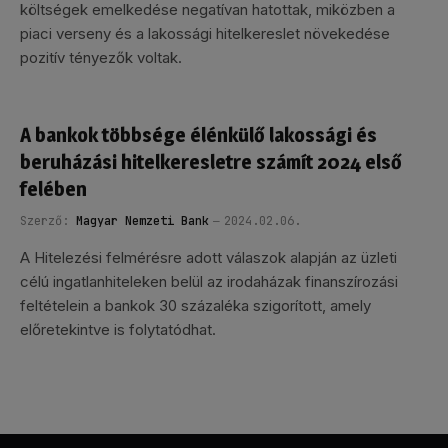
költségek emelkedése negatívan hatottak, miközben a
piaci verseny és a lakossági hitelkereslet növekedése
pozitív tényezők voltak.
A bankok többsége élénkülő lakossági és
beruházási hitelkeresletre számít 2024 első
felében
Szerző:
Magyar Nemzeti Bank
2024.02.06.
A Hitelezési felmérésre adott válaszok alapján az üzleti
célú ingatlanhiteleken belül az irodaházak finanszírozási
feltételein a bankok 30 százaléka szigorított, amely
előretekintve is folytatódhat.