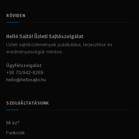
RÖVIDEN
Helló Sajtó! Üzleti Sajtószolgálat
Üzleti sajtóközlemények publikálása, terjesztése és
eredményességük mérése.
Ügyfélszolgálat
:
+36 70/942-8269
hello@hellosajto.hu
SZOLGÁLTATÁSUNK
Mi ez?
Funkciók