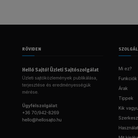
RÖVIDEN
SZOLGÁ
Mi ez?
Helló Sajtó! Üzleti Sajtószolgálat
Üzleti sajtóközlemények publikálása,
Funkciók
terjesztése és eredményességük
Árak
mérése.
Tippek
Ügyfélszolgálat
:
Kik vagy
+36 70/942-8269
Szerkeszt
hello@hellosajto.hu
Használat
Mit kínál