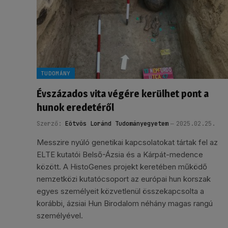
TUDOMÁNY
Évszázados vita végére kerülhet pont a
hunok eredetéről
Szerző:
Eötvös Loránd Tudományegyetem
2025.02.25.
Messzire nyúló genetikai kapcsolatokat tártak fel az
ELTE kutatói Belső-Ázsia és a Kárpát-medence
között. A HistoGenes projekt keretében működő
nemzetközi kutatócsoport az európai hun korszak
egyes személyeit közvetlenül összekapcsolta a
korábbi, ázsiai Hun Birodalom néhány magas rangú
személyével.