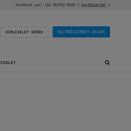
Kérdésed van?
+36 70/942-8269
|
Ügyfélportál
»
HÍRLEVELET KÉREK
SAJTÓKÖZLEMÉNYT KÜLDÖK
PCSOLAT