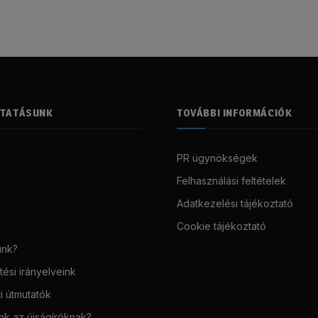
LTATÁSUNK
TOVÁBBI INFORMÁCIÓK
PR ügynökségek
Felhasználási feltételek
Adatkezelési tájékoztató
Cookie tájékoztató
unk?
ési irányelveink
i útmutatók
unk az újságíróknak?