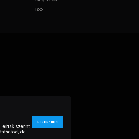
RSS
ELFOGADOM
n
leírtak szerint
ztathatod, de