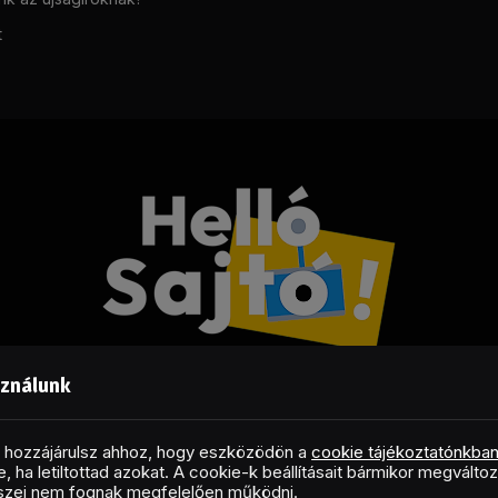
t
sználunk
Facebook
LinkedIn
X
RSS
(Twitter)
al hozzájárulsz ahhoz, hogy eszközödön a
cookie tájékoztatónkba
, ha letiltottad azokat. A cookie-k beállításait bármikor megválto
Copyright © 2026 Helló Sajtó! Üzleti Sajtószolgálat
észei nem fognak megfelelően működni.