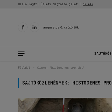
Helló Sajtó! Üzleti Sajtószolgálat |
Mi ez?
augusztus 6. csütörtök
Facebook
LinkedIn
SAJTÓKÖZ
Főoldal
»
Címke: "histogenes projekt"
SAJTÓKÖZLEMÉNYEK:
HISTOGENES PRO