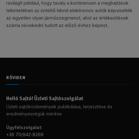
rávilágít például, hogy tavaly a kontinensen a meghajtások
tekintetében az öntöltő hibrid elektromos autók képviselték
az egyetlen olyan járműszegmenst, ahol az értékesítések
száma növekedni tudott az előző évhez képest.
RÖVIDEN
Helló Sajtó! Üzleti Sajtószolgálat
Üzleti sajtóközlemények publikálása, terjesztése és
eredményességük mérése.
Ügyfélszolgálat
:
+36 70/942-8269