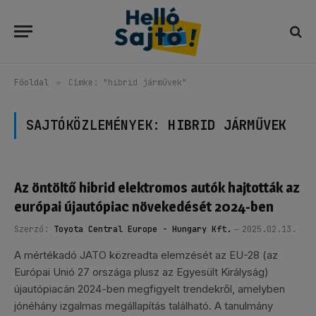
Főoldal
»
Címke: "hibrid járművek"
SAJTÓKÖZLEMÉNYEK:
HIBRID JÁRMŰVEK
Az öntöltő hibrid elektromos autók hajtották az
európai újautópiac növekedését 2024-ben
Szerző:
Toyota Central Europe - Hungary Kft.
2025.02.13.
A mértékadó JATO közreadta elemzését az EU-28 (az
Európai Unió 27 országa plusz az Egyesült Királyság)
újautópiacán 2024-ben megfigyelt trendekről, amelyben
jónéhány izgalmas megállapítás található. A tanulmány