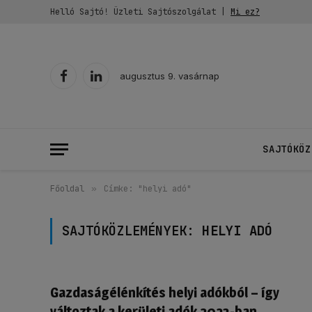
Helló Sajtó! Üzleti Sajtószolgálat |
Mi ez?
augusztus 9. vasárnap
Facebook
LinkedIn
SAJTÓKÖZ
Főoldal
»
Címke: "helyi adó"
SAJTÓKÖZLEMÉNYEK:
HELYI ADÓ
Gazdaságélénkítés helyi adókból – így
változtak a kerületi adók 2023-ban