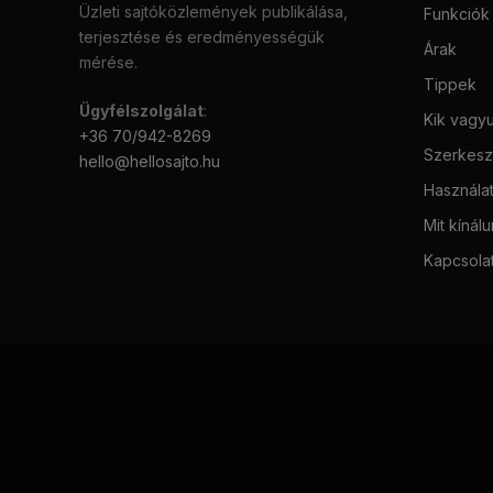
Üzleti sajtóközlemények publikálása,
Funkciók
terjesztése és eredményességük
Árak
mérése.
Tippek
Ügyfélszolgálat
:
Kik vagy
+36 70/942-8269
Szerkeszt
hello@hellosajto.hu
Használat
Mit kínál
Kapcsola