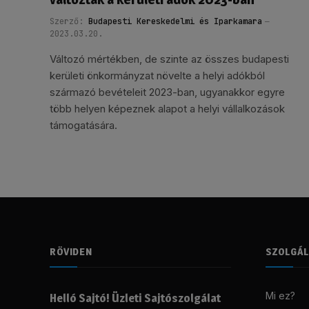
Szerző:
Budapesti Kereskedelmi és Iparkamara
2023.03.20.
Változó mértékben, de szinte az összes budapesti
kerületi önkormányzat növelte a helyi adókból
származó bevételeit 2023-ban, ugyanakkor egyre
több helyen képeznek alapot a helyi vállalkozások
támogatására.
RÖVIDEN
SZOLGÁ
Mi ez?
Helló Sajtó! Üzleti Sajtószolgálat