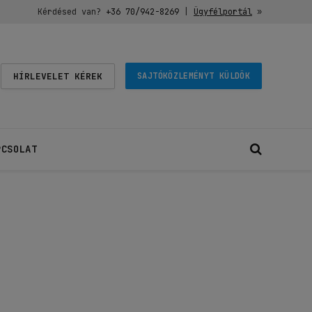
Kérdésed van?
+36 70/942-8269
|
Ügyfélportál
»
HÍRLEVELET KÉREK
SAJTÓKÖZLEMÉNYT KÜLDÖK
PCSOLAT