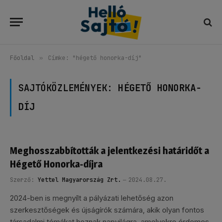
Főoldal
»
Címke: "hégető honorka-díj"
SAJTÓKÖZLEMÉNYEK:
HÉGETŐ HONORKA-
DÍJ
Meghosszabbították a jelentkezési határidőt a
Hégető Honorka-díjra
Szerző:
Yettel Magyarország Zrt.
2024.08.27.
2024-ben is megnyílt a pályázati lehetőség azon
szerkesztőségek és újságírók számára, akik olyan fontos
társadalmi témákat hoznak napvilágra, amelyekre érdemes