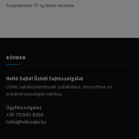
Szeptember 17-ig lehet nevezni.
RÖVIDEN
Helló Sajtó! Üzleti Sajtószolgálat
Üzleti sajtóközlemények publikálása, terjesztése és
eredményességük mérése.
Ügyfélszolgálat
:
+36 70/942-8269
hello@hellosajto.hu