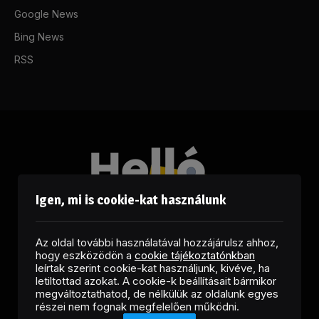
Google News
Bing News
RSS
Igen, mi is cookie-kat használunk
Az oldal további használatával hozzájárulsz ahhoz,
hogy eszközödön a
cookie tájékoztatónkban
leírtak szerint cookie-kat használjunk, kivéve, ha
letiltottad azokat. A cookie-k beállításait bármikor
megváltoztathatod, de nélkülük az oldalunk egyes
Facebook
LinkedIn
X
RSS
részei nem fognak megfelelően működni.
(Twitter)